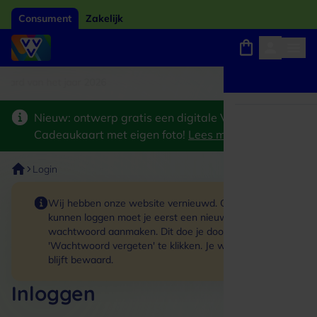
Consument
Zakelijk
ard van het jaar 2026
Winkels, webshops en uitjes
Keuze uit 18.000 locaties
Nieuw: ontwerp gratis een digitale VVV
Cadeaukaart met eigen foto!
Lees meer
>
Login
Wij hebben onze website vernieuwd. Om in te
kunnen loggen moet je eerst een nieuw
wachtwoord aanmaken. Dit doe je door op de link
'Wachtwoord vergeten' te klikken. Je winkelmand
blijft bewaard.
Inloggen