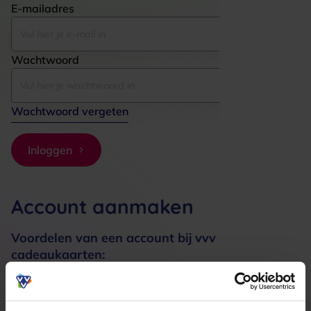
E-mailadres
Wachtwoord
Wachtwoord vergeten
Inloggen
Account aanmaken
Voordelen van een account bij vvv
cadeaukaarten:
Bestellingen sneller afhandelen
Meerdere adressen registreren