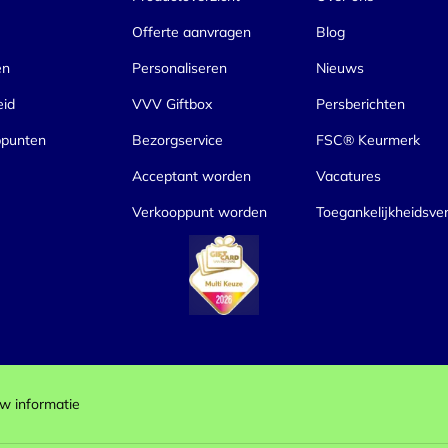
Offerte aanvragen
Blog
en
Personaliseren
Nieuws
eid
VVV Giftbox
Persberichten
ppunten
Bezorgservice
FSC® Keurmerk
Acceptant worden
Vacatures
Verkooppunt worden
Toegankelijkheidsver
w informatie