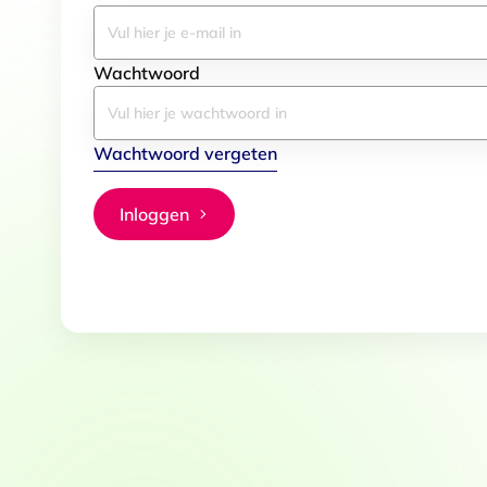
Wachtwoord
Wachtwoord vergeten
Inloggen
Toestemming
Deze website maakt gebruik
We gebruiken cookies om conten
websiteverkeer te analyseren. 