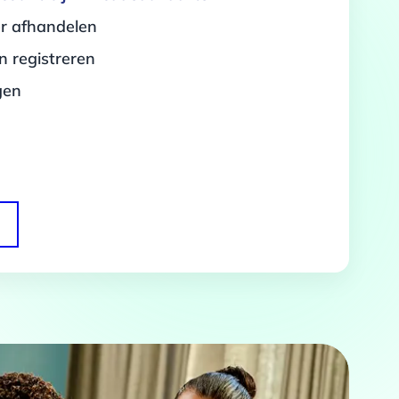
er afhandelen
 registreren
gen
Over
 te bieden en om ons
rtners voor social media,