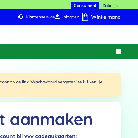
Consument
Zakelijk
Winkelmand
Klantenservice
Inloggen
or op de link 'Wachtwoord vergeten' te klikken. Je
t aanmaken
count bij vvv cadeaukaarten: