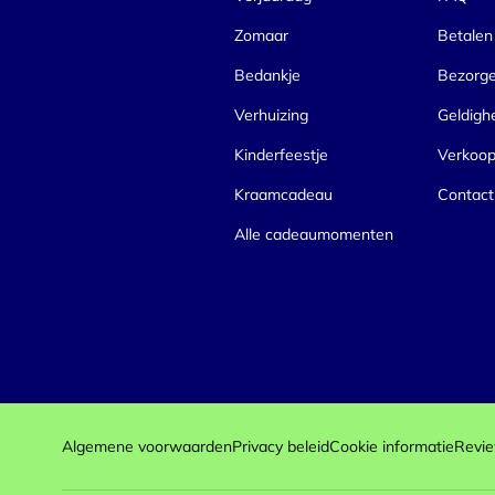
Zomaar
Betalen
Bedankje
Bezorg
Verhuizing
Geldigh
Kinderfeestje
Verkoo
Kraamcadeau
Contact
Alle cadeaumomenten
Algemene voorwaarden
Privacy beleid
Cookie informatie
Revie