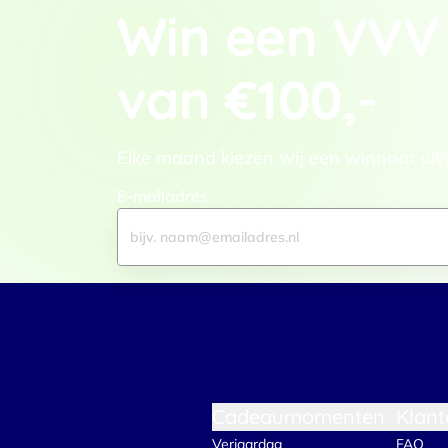
Win een VVV
adverteren en analyse. Deze pa
ze hebben verzameld op basis 
Klik
hier
voor ons cookiebeleid
van €100,-
Toestemmingsselectie
Functioneel / Noodzakelijk
Elke maand kiezen wij een winnaar uit
E-mailadres
Cadeaumomenten
Klant
Verjaardag
FAQ