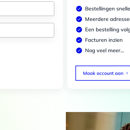
Bestellingen snell
Meerdere adressen
Een bestelling vol
Facturen inzien
Nog veel meer...
Maak account aan
Details
 van cookies
t en advertenties te personaliseren, om functies voor social media
Ook delen we informatie over jouw gebruik van onze site met onze pa