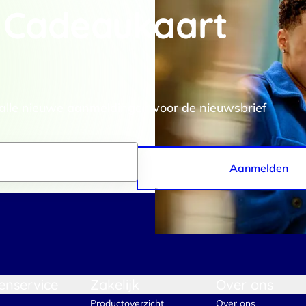
 Cadeaukaart
rtners kunnen deze gegevens combineren met andere informatie die j
van jouw gebruik van hun services.
.
Voorkeuren
Statistieken
 alle nieuwe aanmeldingen voor de nieuwsbrief
Aanmelden
Selectie toestaan
A
enservice
Zakelijk
Over ons
Productoverzicht
Over ons