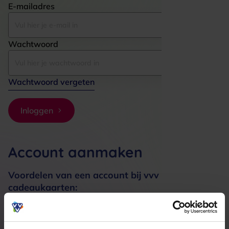
E-mailadres
Wachtwoord
Wachtwoord vergeten
Inloggen
Account aanmaken
Voordelen van een account bij vvv
cadeaukaarten:
Bestellingen sneller afhandelen
Meerdere adressen registreren