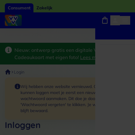
Consument
Zakelijk
ard van het jaar 2026
Winkels, webshops en uitjes
Keuze uit 18.000 locaties
Nieuw: ontwerp gratis een digitale VVV
Cadeaukaart met eigen foto!
Lees meer
>
Login
Wij hebben onze website vernieuwd. Om in te
kunnen loggen moet je eerst een nieuw
wachtwoord aanmaken. Dit doe je door op de link
'Wachtwoord vergeten' te klikken. Je winkelmand
blijft bewaard.
Inloggen