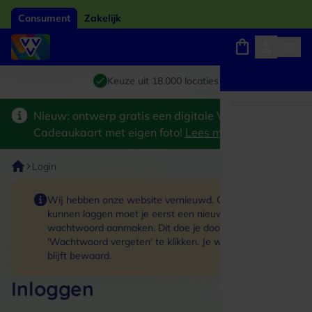
Consument
Zakelijk
Winkels, webshops en uitjes
Giftcard van het jaar 2026
Keuze uit 18.000 locaties
Nieuw: ontwerp gratis een digitale VVV
Cadeaukaart met eigen foto!
Lees meer
>
Login
Wij hebben onze website vernieuwd. Om in te
kunnen loggen moet je eerst een nieuw
wachtwoord aanmaken. Dit doe je door op de link
'Wachtwoord vergeten' te klikken. Je winkelmand
blijft bewaard.
Inloggen