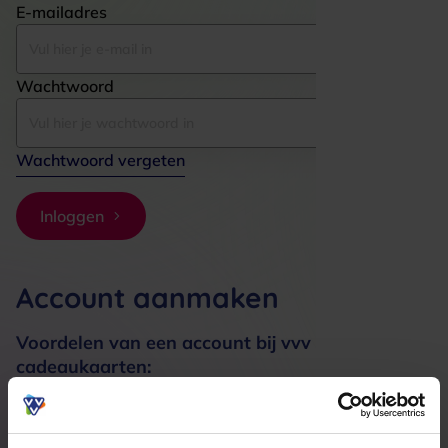
E-mailadres
Wachtwoord
Wachtwoord vergeten
Inloggen
Account aanmaken
Voordelen van een account bij vvv
cadeaukaarten:
Bestellingen sneller afhandelen
Meerdere adressen registreren