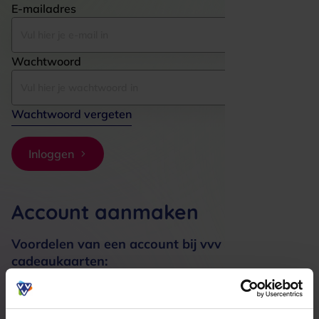
E-mailadres
Wachtwoord
Wachtwoord vergeten
Inloggen
Account aanmaken
Voordelen van een account bij vvv
cadeaukaarten:
Bestellingen sneller afhandelen
Meerdere adressen registreren