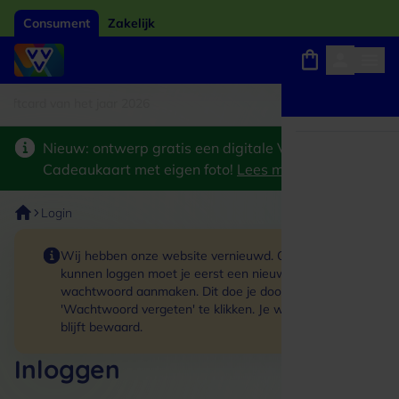
Consument
Zakelijk
tcard van het jaar 2026
Winkels, webshops en uitjes
Keuze uit 18.000 locaties
Nieuw: ontwerp gratis een digitale VVV
Cadeaukaart met eigen foto!
Lees meer
>
Login
Wij hebben onze website vernieuwd. Om in te
kunnen loggen moet je eerst een nieuw
wachtwoord aanmaken. Dit doe je door op de link
'Wachtwoord vergeten' te klikken. Je winkelmand
blijft bewaard.
Inloggen