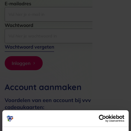
E-mailadres
Wachtwoord
Wachtwoord vergeten
Inloggen
Account aanmaken
Voordelen van een account bij vvv
cadeaukaarten:
Bestellingen sneller afhandelen
Meerdere adressen registreren