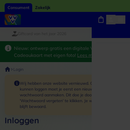
Consument
Zakelijk
Giftcard van het jaar 2026
Winkels, webshops en uitjes
Keuze uit 18.000 locaties
Nieuw: ontwerp gratis een digitale VVV
Cadeaukaart met eigen foto!
Lees meer
>
Login
Wij hebben onze website vernieuwd. Om in te
kunnen loggen moet je eerst een nieuw
wachtwoord aanmaken. Dit doe je door op de link
'Wachtwoord vergeten' te klikken. Je winkelmand
blijft bewaard.
Inloggen