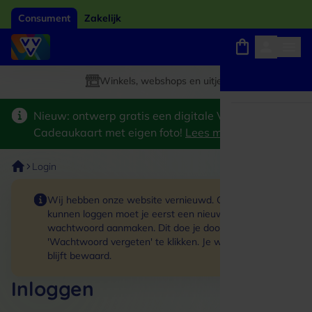
Consument
Zakelijk
Winkels, webshops en uitjes
Giftcard van het jaar 2026
Keuze uit 18.000 locaties
Nieuw: ontwerp gratis een digitale VVV
Cadeaukaart met eigen foto!
Lees meer
>
Login
Wij hebben onze website vernieuwd. Om in te
kunnen loggen moet je eerst een nieuw
wachtwoord aanmaken. Dit doe je door op de link
'Wachtwoord vergeten' te klikken. Je winkelmand
blijft bewaard.
Inloggen