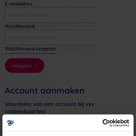
E-mailadres
Wachtwoord
Wachtwoord vergeten
Inloggen
Account aanmaken
Voordelen van een account bij vvv
cadeaukaarten:
Bestellingen sneller afhandelen
Meerdere adressen registreren