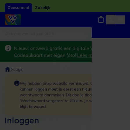
Consument
Zakelijk
ftcard van het jaar 2026
Winkels, webshops en uitjes
Keuze uit 18.000 locaties
Nieuw: ontwerp gratis een digitale VVV
Cadeaukaart met eigen foto!
Lees meer
>
Login
Wij hebben onze website vernieuwd. Om in te
kunnen loggen moet je eerst een nieuw
wachtwoord aanmaken. Dit doe je door op de link
'Wachtwoord vergeten' te klikken. Je winkelmand
blijft bewaard.
Inloggen