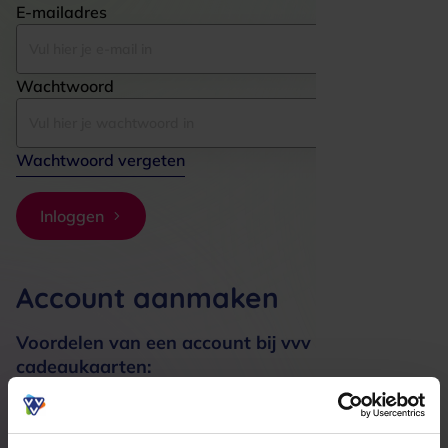
E-mailadres
Wachtwoord
Wachtwoord vergeten
Inloggen
Account aanmaken
Voordelen van een account bij vvv
cadeaukaarten:
Bestellingen sneller afhandelen
Meerdere adressen registreren