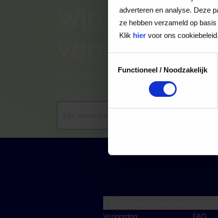
Win een VVV
adverteren en analyse. Deze pa
ze hebben verzameld op basis 
Klik
hier
voor ons cookiebeleid
van €100,-
Toestemmingsselectie
Functioneel / Noodzakelijk
Elke maand kiezen wij een winnaar uit
E-mailadres
Cadeaumomenten
Klant
Verjaardag
FAQ