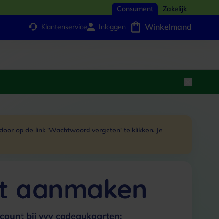
Consument
Zakelijk
Winkelmand
Klantenservice
Inloggen
or op de link 'Wachtwoord vergeten' te klikken. Je
t aanmaken
count bij vvv cadeaukaarten: