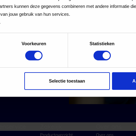
 Cadeaukaart
rtners kunnen deze gegevens combineren met andere informatie die j
van jouw gebruik van hun services.
.
Voorkeuren
Statistieken
 alle nieuwe aanmeldingen voor de nieuwsbrief
Aanmelden
Selectie toestaan
A
enservice
Zakelijk
Over ons
Productoverzicht
Over ons