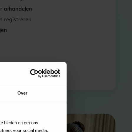
er afhandelen
 registreren
gen
Over
 te bieden en om ons
rtners voor social media,