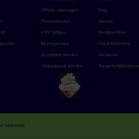
Offerte aanvragen
Blog
en
Personaliseren
Nieuws
eid
VVV Giftbox
Persberichten
ppunten
Bezorgservice
FSC® Keurmerk
Acceptant worden
Vacatures
Verkooppunt worden
Toegankelijkheidsver
w informatie