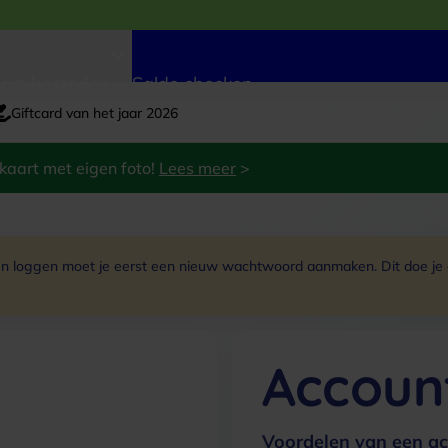
art besteden
Saldo checken
Giftcard van het jaar 2026
kaart met eigen foto!
Lees meer
>
 loggen moet je eerst een nieuw wachtwoord aanmaken. Dit doe je do
Accoun
Voordelen van een ac