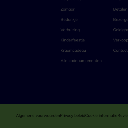
Zomaar
Betalen
Bedankje
Bezorg
Verhuizing
Geldigh
Kinderfeestje
Verkoo
Kraamcadeau
Contact
Alle cadeaumomenten
Algemene voorwaarden
Privacy beleid
Cookie informatie
Revie