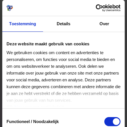
Of voer een eigen bedrag
in:
Toestemming
Details
Over
Je kunt het aantal cadeaukaarten later selecteren.
Deze website maakt gebruik van cookies
Vorige stap
Volgende stap
We gebruiken cookies om content en advertenties te
personaliseren, om functies voor social media te bieden en
om ons websiteverkeer te analyseren. Ook delen we
50,00
informatie over jouw gebruik van onze site met onze partners
voor social media, adverteren en analyse. Deze partners
kunnen deze gegevens combineren met andere informatie die
je aan ze hebt verstrekt of die ze hebben verzameld op basis
van jouw gebruik van hun services.
Klik
hier
voor ons cookiebeleid.
Toestemmingsselectie
Functioneel / Noodzakelijk