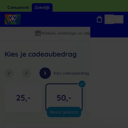
Consument
Zakelijk
Winkels, webshops en uitjes
Giftcard van het jaar 2026
Keuze uit 18.000 locaties
Kies je cadeaubedrag
✓
✓
3
4
5
Kies cadeaubedrag
25,-
50,-
100,-
Meest gekozen