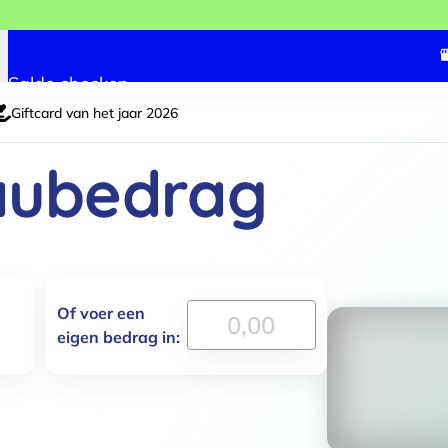
Saldo checken
Giftcard van het jaar 2026
eaubedrag
3
ma
Kies cadeaubedrag
Of voer een
eigen bedrag in: