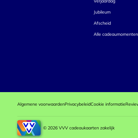
Verjaardag
Jubileum
Afscheid
Alle cadeaumomenten
Algemene voorwaarden
Privacybeleid
Cookie informatie
Revie
© 2026 VVV cadeaukaarten zakelijk