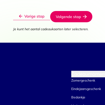
Toestemming
Vorige stap
Volgende stap
Deze website maakt gebruik
We gebruiken cookies om conten
Je kunt het aantal cadeaukaarten later selecteren.
websiteverkeer te analyseren. 
adverteren en analyse. Deze pa
ze hebben verzameld op basis 
Klik
hier
voor ons cookiebeleid
Toestemmingsselectie
Functioneel / Noodzakelijk
Cadeaumomen
Zomergeschenk
Eindejaarsgeschenk
Bedankje