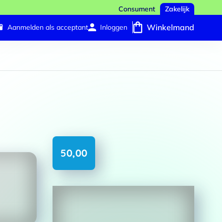
Consument
Zakelijk
Winkelmand
Aanmelden als acceptant
Inloggen
4
5
Persoonlijk kaartje
Laten inpakken
50,00