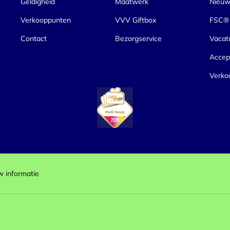
Selectie toestaan
A
Geldigheid
Maatwerk
Nieuw
Verkooppunten
VVV Giftbox
FSC® 
Contact
Bezorgservice
Vacat
Accep
Verko
w informatie