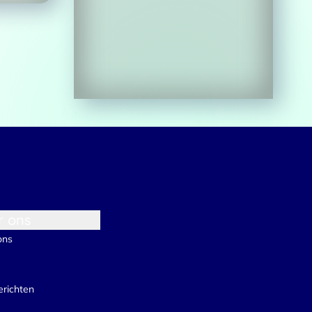
Over
 te bieden en om ons
rtners voor social media,
e aan ze hebt verstrekt of die
Marketing
r ons
ons
erichten