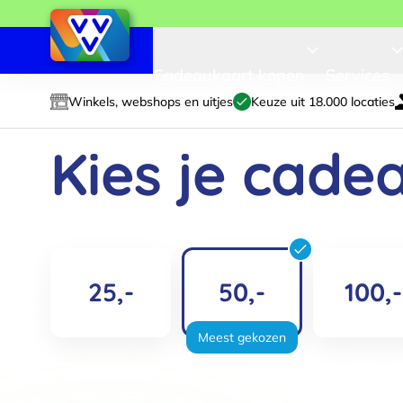
Cadeaukaart kopen
Services
Winkels, webshops en uitjes
Keuze uit 18.000 locaties
Kies je cad
✓
✓
Type cadeaukaart
Kies een the
25,-
50,-
100,-
Meest gekozen