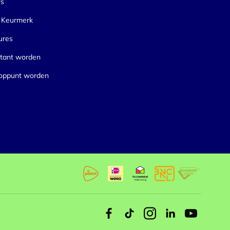
lle cookies toestaan
s
Keurmerk
ures
tant worden
oppunt worden