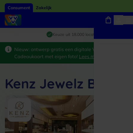
Consument
Zakelijk
Winkels, webshops en uitjes
Giftcard van het jaar 2026
Keuze uit 18.000 locaties
Nieuw: ontwerp gratis een digitale VVV
Cadeaukaart met eigen foto!
Lees meer
>
Kenz Jewelz B.V.