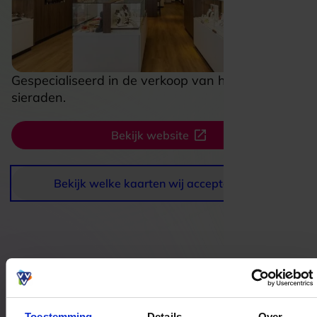
Gespecialiseerd in de verkoop van horloge en
sieraden.
Bekijk website
Bekijk welke kaarten wij accepteren
Bestedingslocaties
Toestemming
Details
Over