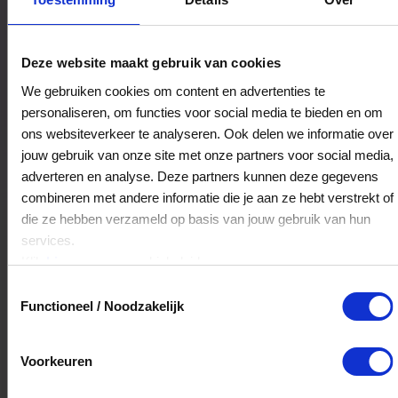
Deze website maakt gebruik van cookies
Kenz Juwelier B.V.
Schutterstraat 42-A
We gebruiken cookies om content en advertenties te
personaliseren, om functies voor social media te bieden en om
1315VJ
Almere
ons websiteverkeer te analyseren. Ook delen we informatie over
jouw gebruik van onze site met onze partners voor social media,
Veelgestelde Vragen
adverteren en analyse. Deze partners kunnen deze gegevens
combineren met andere informatie die je aan ze hebt verstrekt of
die ze hebben verzameld op basis van jouw gebruik van hun
Kan ik het saldo in delen besteden?
services.
Ja, je mag het saldo van je VVV
Klik
hier
voor ons cookiebeleid.
cadeaukaart in delen uitgeven.
Toestemmingsselectie
Functioneel / Noodzakelijk
Hoelang blijft mijn saldo geldig?
Voorkeuren
Het volledige saldo op de VVV cadeaukaart