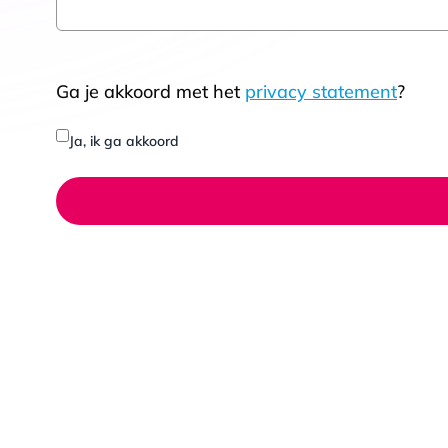
Ga je akkoord met het
privacy statement
?
Ja, ik ga akkoord
Win een VVV
€100,-