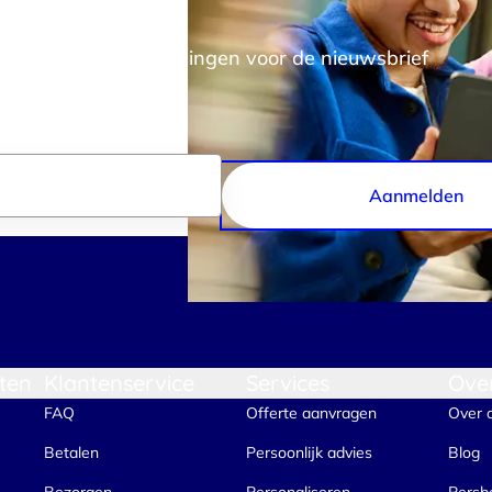
 alle nieuwe aanmeldingen voor de nieuwsbrief
Aanmelden
ten
Klantenservice
Services
Ove
FAQ
Offerte aanvragen
Over 
Betalen
Persoonlijk advies
Blog