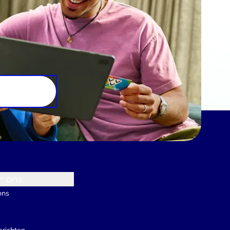
r ons
ons