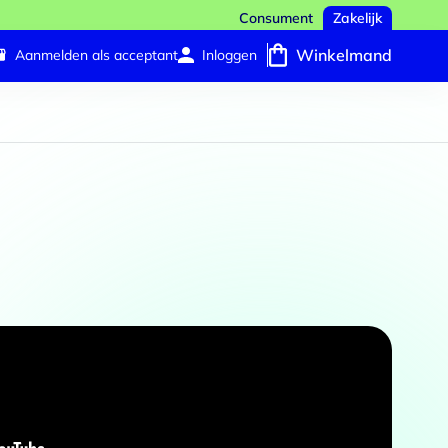
Consument
Zakelijk
Winkelmand
Aanmelden als acceptant
Inloggen