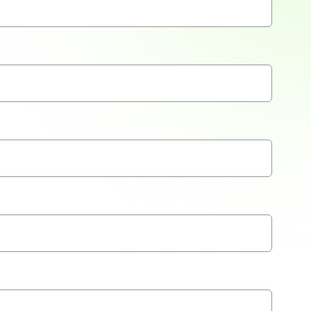
Over
 te bieden en om ons
rtners voor social media,
e aan ze hebt verstrekt of die
Marketing