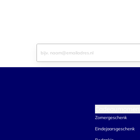
Elke maand kiezen wij een winnaar uit
E-mailadres
Cadeaumomen
Zomergeschenk
Eindejaarsgeschenk