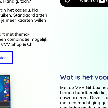
. Handig, toch?
van het cadeau. Na
uiken. Standaard zitten
je meer kaarten willen
art met thema-
een combinatie mogelijk
VVV Shop & Chill
nten
Wat is het voo
Met de VVV Giftbox he
binnen handbereik die 
opwaarderen. Deze is di
met een machtiging ged
een jarige medewerker 