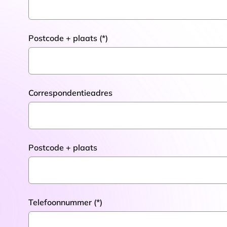
Postcode + plaats
Toestemming
Deze website maakt gebruik
We gebruiken cookies om conten
Correspondentieadres
websiteverkeer te analyseren. 
adverteren en analyse. Deze pa
ze hebben verzameld op basis 
Klik
hier
voor ons cookiebeleid
Postcode + plaats
Toestemmingsselectie
Functioneel / Noodzakelijk
Telefoonnummer