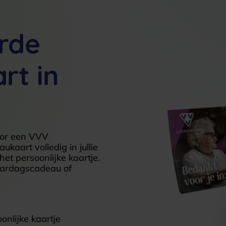
rde
rt in
voor een VVV
aart volledig in jullie
het persoonlijke kaartje.
jaardagscadeau of
onlijke kaartje