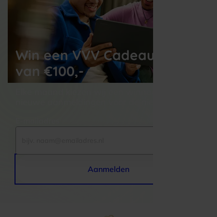
Win een VVV Cadeaukaart
van €100,-
Elke maand kiezen wij een winnaar uit alle 
nieuwe aanmeldingen voor de nieuwsbrief
E-mailadres
Aanmelden