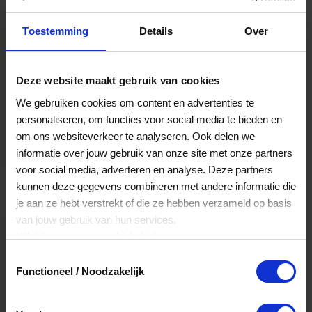
Toestemming
Details
Over
Deze website maakt gebruik van cookies
Thuisbezorgd.nl
We gebruiken cookies om content en advertenties te
personaliseren, om functies voor social media te bieden en
Laat eten en drinken bij jou thuis bezorgen!
om ons websiteverkeer te analyseren. Ook delen we
Nu omzetten
informatie over jouw gebruik van onze site met onze partners
voor social media, adverteren en analyse. Deze partners
kunnen deze gegevens combineren met andere informatie die
je aan ze hebt verstrekt of die ze hebben verzameld op basis
van jouw gebruik van hun services.
Klik
hier
voor ons cookiebeleid.
Toestemmingsselectie
Functioneel / Noodzakelijk
Dille & Kamille