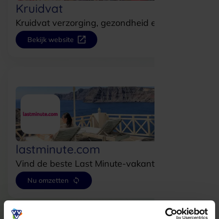
Kruidvat
Kruidvat verzorging, gezondheid en beauty.
Bekijk website
lastminute.com
Vind de beste Last Minute-vakantiedeals!
Nu omzetten