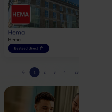
Hema
Hema
Besteed direct
...
1
2
3
4
235