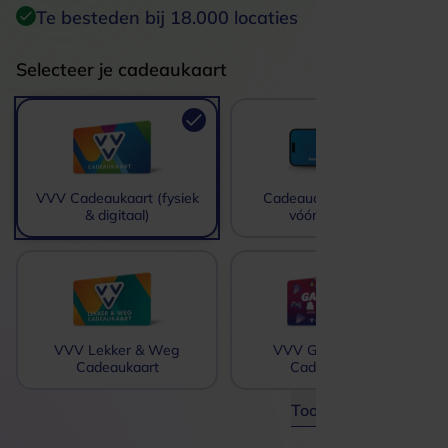
Te besteden bij 18.000 locaties
Selecteer je cadeaukaart
VVV Cadeaukaart (fysiek
Cadeaucode gekocht
& digitaal)
vóór 23-4-25
VVV Lekker & Weg
VVV Game & Play
Cadeaukaart
Cadeaukaart
Toon meer opties