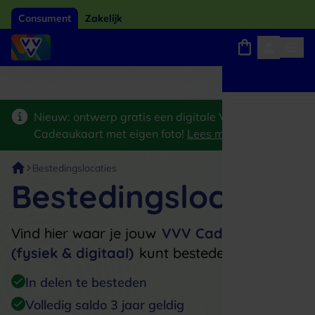
Consument
Zakelijk
Winkels, webshops en uitjes
Giftcard van het jaar 2026
Keuze uit 18.000 locaties
Nieuw: ontwerp gratis een digitale VVV
Cadeaukaart met eigen foto!
Lees meer
>
Bestedingslocaties
Bestedingslocaties
Vind hier waar je jouw
VVV Cadeaukaart
(fysiek & digitaal)
kunt besteden
In delen te besteden
Volledig saldo 3 jaar geldig