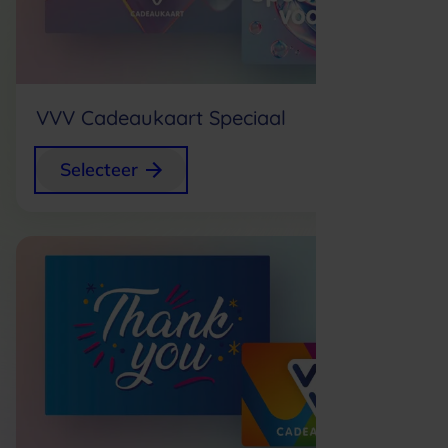
VVV Cadeaukaart Speciaal
+
0,75
Selecteer
p/s