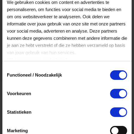
VVV Shop & Chill Cadeaukaart
We gebruiken cookies om content en advertenties te
personaliseren, om functies voor social media te bieden en
om ons websiteverkeer te analyseren. Ook delen we
Gratis
Selecteer
informatie over jouw gebruik van onze site met onze partners
voor social media, adverteren en analyse. Deze partners
kunnen deze gegevens combineren met andere informatie die
je aan ze hebt verstrekt of die ze hebben verzameld op basis
van jouw gebruik van hun services.
Klik
hier
voor ons cookiebeleid.
Toestemmingsselectie
Functioneel / Noodzakelijk
Voorkeuren
Statistieken
VVV Cadeaukaart Gefeliciteerd
Marketing
+
0,75
Selecteer
p/s