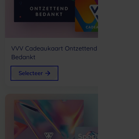
VVV Cadeaukaart Ontzettend
Bedankt
+
0,75
Selecteer
p/s