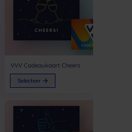
VVV Cadeaukaart Cheers
+
0,75
Selecteer
p/s