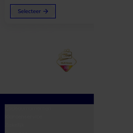
+
0,75
Selecteer
p/s
Cadeaumomenten
Klantenservice
Zakelijk