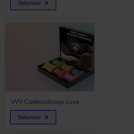
+
1,99
Selecteer
p/s
Nieuw
VVV Cadeaudoosje Luxe
+
4,49
Selecteer
p/s