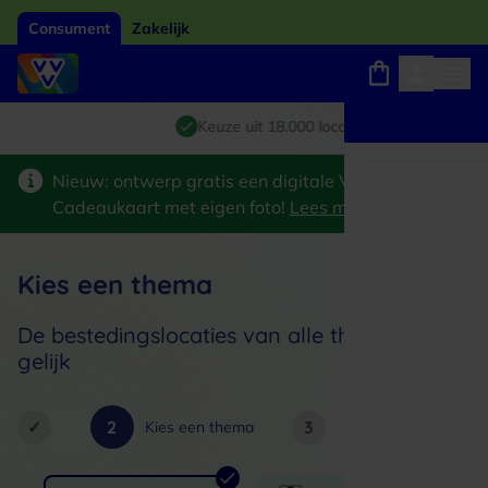
Consument
Zakelijk
Winkels, webshops en uitjes
Giftcard van het jaar 2026
Keuze uit 18.000 locaties
Nieuw: ontwerp gratis een digitale VVV
Cadeaukaart met eigen foto!
Lees meer
>
Kies een thema
De bestedingslocaties van alle thema's zijn
gelijk
✓
2
3
4
5
Kies een thema