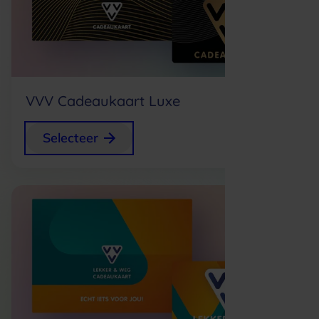
VVV Cadeaukaart Luxe
+
0,75
Selecteer
p/s