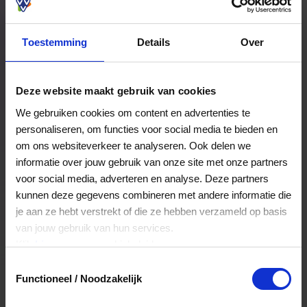
Toestemming
Details
Over
FAQ: vind hier het antwoord
Deze website maakt gebruik van cookies
op jouw vraag
We gebruiken cookies om content en advertenties te
personaliseren, om functies voor social media te bieden en
om ons websiteverkeer te analyseren. Ook delen we
informatie over jouw gebruik van onze site met onze partners
voor social media, adverteren en analyse. Deze partners
kunnen deze gegevens combineren met andere informatie die
je aan ze hebt verstrekt of die ze hebben verzameld op basis
van jouw gebruik van hun services.
Klik
hier
voor ons cookiebeleid.
Toestemmingsselectie
Functioneel / Noodzakelijk