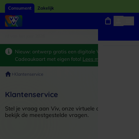
Consument
Zakelijk
ard van het jaar 2026
Winkels, webshops en uitjes
Keuze uit 18.000 locaties
Nieuw: ontwerp gratis een digitale VVV
Cadeaukaart met eigen foto!
Lees meer
>
Klantenservice
Klantenservice
Stel je vraag aan Viv, onze virtuele assistent. Of
bekijk de meestgestelde vragen.