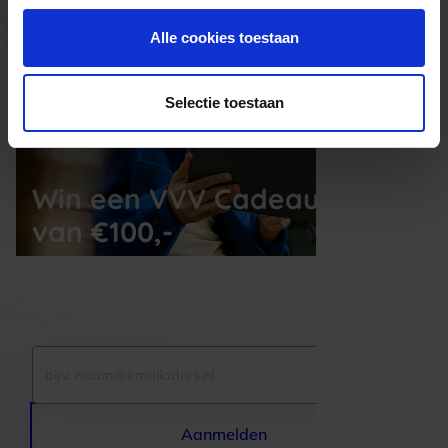
Alle cookies toestaan
Selectie toestaan
Win een VVV Cadeaukaart
van €100,-
Elke maand kiezen wij een winnaar uit alle 
nieuwe aanmeldingen voor de nieuwsbrief
E-mailadres
Aanmelden