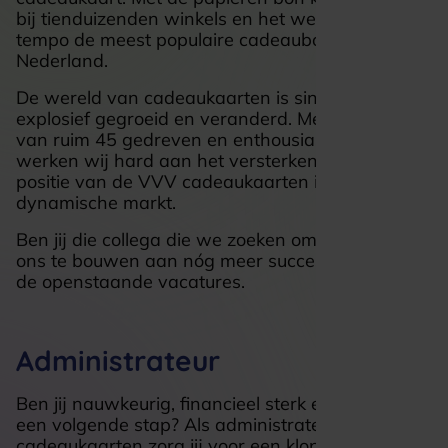
bij tienduizenden winkels en het werd in rap
tempo de meest populaire cadeaubon van
Nederland.
De wereld van cadeaukaarten is sinds die tijd
explosief gegroeid en veranderd. Met een team
van ruim 45 gedreven en enthousiaste mensen
werken wij hard aan het versterken van de
positie van de VVV cadeaukaarten in deze
dynamische markt.
Ben jij die collega die we zoeken om samen met
ons te bouwen aan nóg meer succes? Bekijk dan
de openstaande vacatures.
Administrateur
Ben jij nauwkeurig, financieel sterk en klaar voor
een volgende stap? Als administrateur bij VVV
cadeaukaarten zorg jij voor een kloppende