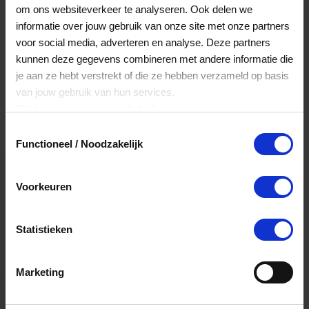
om ons websiteverkeer te analyseren. Ook delen we
informatie over jouw gebruik van onze site met onze partners
voor social media, adverteren en analyse. Deze partners
kunnen deze gegevens combineren met andere informatie die
je aan ze hebt verstrekt of die ze hebben verzameld op basis
Open sollicitatie sturen?
van jouw gebruik van hun services.
Klik
hier
voor ons cookiebeleid.
Is er op dit moment geen passende vacature
Toestemmingsselectie
voor jou, maar ben je wel geïnteresseerd in
Functioneel / Noodzakelijk
werken bij VVV cadeaukaarten?
Stuur dan je motivatiebrief met CV naar
Voorkeuren
hr@vvvnederland.nl en laat ons vooral weten
waar jij blij van wordt in jouw volgende baan.
Wanneer er een geschikte vacature beschikbaar
Statistieken
is, nemen we graag contact met je op.
Marketing