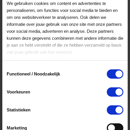
(of online cadeaucode) en de pincode (die zich
We gebruiken cookies om content en advertenties te
onder de kraslaag op de achterkant van de kaart
personaliseren, om functies voor social media te bieden en
bevindt, danwel in de e-mail van de online
om ons websiteverkeer te analyseren. Ook delen we
cadeaucode) in te vullen. Is je orderbedrag hoger
informatie over jouw gebruik van onze site met onze partners
dan het tegoed op je VVV Cadeaukaart (en/of de
voor social media, adverteren en analyse. Deze partners
VVV Giftcard danwel de VVV Online
kunnen deze gegevens combineren met andere informatie die
Cadeaucode)? Dan kan je met iDEAL | WERO het
je aan ze hebt verstrekt of die ze hebben verzameld op basis
resterende bedrag bijbetalen.
van jouw gebruik van hun services.
Opmerking:
Je kunt afrekenen met je VVV
Klik
hier
voor ons cookiebeleid.
Cadeaukaart/Online cadeaucode tot een
Toestemmingsselectie
maximum van € 50,- aan cadeaukaart tegoed.
Functioneel / Noodzakelijk
Als het tegoed op de kaart minder is dan het
aankoopbedrag of de wettelijke limiet van € 50,-
overschrijdt dan kun je het resterende bedrag
Voorkeuren
met iDEAL | WERO voldoen.
Betalen met een creditcard is niet mogelijk
Statistieken
Helaas is het nog niet mogelijk om
cadeaukaarten met een creditcard te betalen. Dit
heeft te maken met het feit dat een betaling met
Marketing