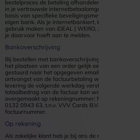
bestelproces de betaling afhandelen. Je rekent af
in je vertrouwde internetbetaalomgeving op
basis van specifieke beveiligingsmethodes van je
eigen bank. Als je internetbankiert, kun je direct
gebruik maken van iDEAL | WERO, zonder dat je
je daarvoor hoeft aan te melden.
Bankoverschrijving
Bij bestellen met bankoverschrijving wordt er na
het plaatsen van een order gelijk een factuur
gestuurd naar het opgegeven emailadres. Na
ontvangst van de factuurbetaling wordt de
levering de volgende werkdag verstuurd. Het
totaalbedrag van de factuur kan worden
overgemaakt op rekeningnummer: NL27 RABO
0132 0943 63, t.n.v. VVV Cards B.V. en o.v.v. je
factuurnummer.
Op rekening
Als zakelijke klant heb je bij ons de mogelijkheid