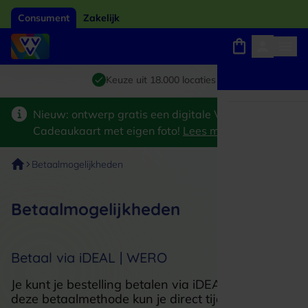
Consument
Zakelijk
Winkels, webshops en uitjes
Giftcard van het jaar 2026
Keuze uit 18.000 locaties
Nieuw: ontwerp gratis een digitale VVV
Cadeaukaart met eigen foto!
Lees meer
>
Betaalmogelijkheden
Betaalmogelijkheden
Betaal via iDEAL | WERO
Je kunt je bestelling betalen via iDEAL | WERO. Bij
deze betaalmethode kun je direct tijdens het