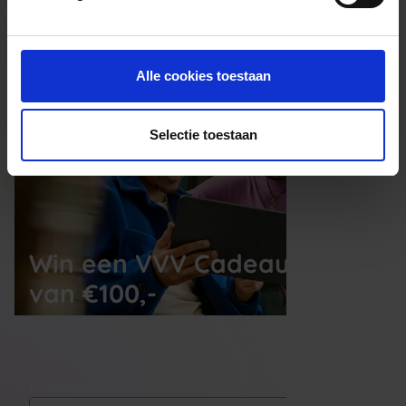
creditcard tot 30 dagen na aankoop kan worden
ingetrokken.
Alle cookies toestaan
Selectie toestaan
Win een VVV Cadeaukaart
van €100,-
Elke maand kiezen wij een winnaar uit alle 
nieuwe aanmeldingen voor de nieuwsbrief
E-mailadres