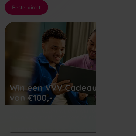
Bestel direct
Win een VVV Cadeaukaart
van €100,-
Elke maand kiezen wij een winnaar uit alle 
nieuwe aanmeldingen voor de nieuwsbrief
E-mailadres