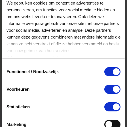
We gebruiken cookies om content en advertenties te
personaliseren, om functies voor social media te bieden en
om ons websiteverkeer te analyseren. Ook delen we
informatie over jouw gebruik van onze site met onze partners
voor social media, adverteren en analyse. Deze partners
kunnen deze gegevens combineren met andere informatie die
je aan ze hebt verstrekt of die ze hebben verzameld op basis
van jouw gebruik van hun services.
Klik
hier
voor ons cookiebeleid.
Toestemmingsselectie
Functioneel / Noodzakelijk
Waar kan je de VVV Cadeaukaart
Voorkeuren
besteden?
Statistieken
Marketing