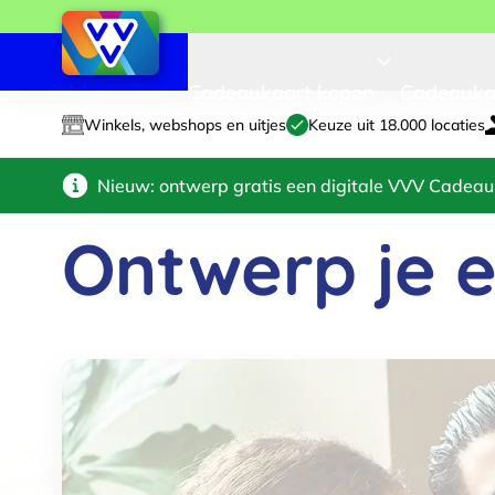
Cadeaukaart kopen
Cadeauka
Winkels, webshops en uitjes
Keuze uit 18.000 locaties
Nieuw: ontwerp gratis een digitale VVV Cadeau
Ontwerp je e
✓
✓
Type cadeaukaart
Kies een thema