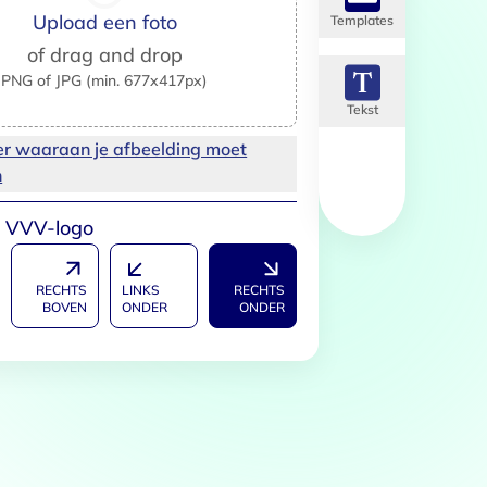
Upload een foto
Templates
of drag and drop
PNG of JPG (min. 677x417px)
Tekst
er waaraan je afbeelding moet
Over
n
s VVV-logo
 te bieden en om ons
RECHTS
LINKS
RECHTS
rtners voor social media,
BOVEN
ONDER
ONDER
e aan ze hebt verstrekt of die