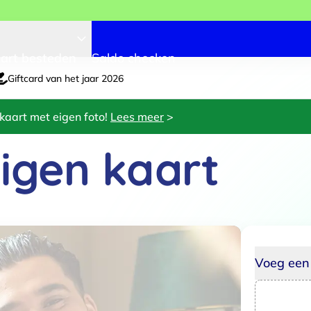
art besteden
Saldo checken
Giftcard van het jaar 2026
kaart met eigen foto!
Lees meer
>
igen kaart
3
4
Eigen ontwerp
Kies je cadeaubedrag
Voeg een 