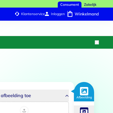
Consument
Zakelijk
Winkelmand
Klantenservice
Inloggen
5
6
Persoonlijk kaartje
Laten inpakken
afbeelding toe
Afbeelding