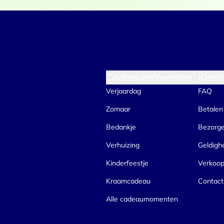
Functioneel / Noodzakelijk
Cadeaumomenten
Klant
Verjaardag
FAQ
Zomaar
Betalen
Bedankje
Bezorg
Verhuizing
Geldigh
Kinderfeestje
Verkoo
Kraamcadeau
Contact
Alle cadeaumomenten