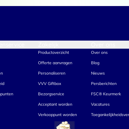
Voorkeuren
Statistieken
Selectie toestaan
A
enservice
Zakelijk
Over ons
Productoverzicht
Over ons
Offerte aanvragen
Blog
en
Personaliseren
Nieuws
eid
VVV Giftbox
Persberichten
ppunten
Bezorgservice
FSC® Keurmerk
Acceptant worden
Vacatures
Verkooppunt worden
Toegankelijkheidsver