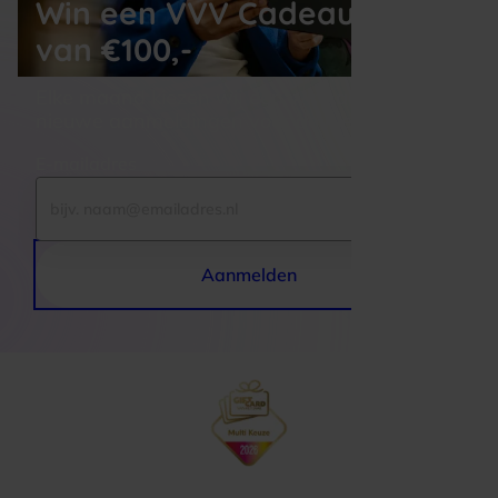
Win een VVV Cadeaukaart
van €100,-
Elke maand kiezen wij een winnaar uit alle 
nieuwe aanmeldingen voor de nieuwsbrief
E-mailadres
Aanmelden