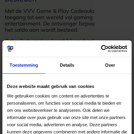
Met de VVV Game & Play Cadeaukaart geef je
toegang tot een wereld vol gaming en
entertainment. De ontvanger bepaalt zelf waar
het saldo aan wordt besteed.
Gebruik de cadeaukaart bijvoorbeeld voor:
de nieuwste game releases;
digitale games en downloads;
Toestemming
Details
Over
gaming accessoires;
series en films;
Deze website maakt gebruik van cookies
online shops en fysieke winkels;
We gebruiken cookies om content en advertenties te
cadeauartikelen en elektronica.
personaliseren, om functies voor social media te bieden en
om ons websiteverkeer te analyseren. Ook delen we
Of je nu speelt op PlayStation, Xbox, Nintendo
Switch of pc: met de VVV Game & Play
informatie over jouw gebruik van onze site met onze partners
Cadeaukaart zit je altijd goed.
voor social media, adverteren en analyse. Deze partners
kunnen deze gegevens combineren met andere informatie die