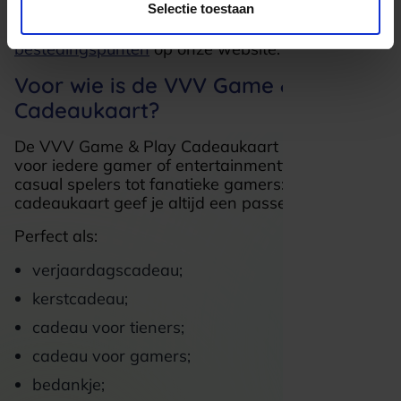
Selectie toestaan
Bekijk het volledige overzicht met
bestedingspunten
op onze website.
Voor wie is de VVV Game & Play
Cadeaukaart?
De VVV Game & Play Cadeaukaart is geschikt
voor iedere gamer of entertainmentfan. Van
casual spelers tot fanatieke gamers: met deze
cadeaukaart geef je altijd een passend cadeau.
Perfect als:
verjaardagscadeau;
kerstcadeau;
cadeau voor tieners;
cadeau voor gamers;
bedankje;