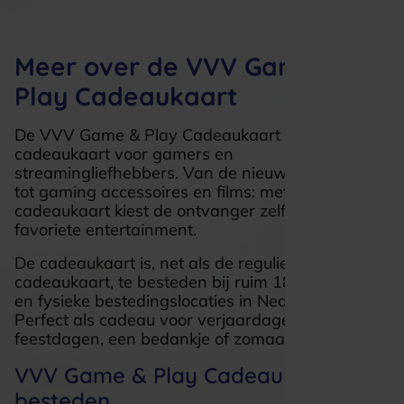
Meer over de VVV Game &
Play Cadeaukaart
De VVV Game & Play Cadeaukaart is dé
cadeaukaart voor gamers en
streamingliefhebbers. Van de nieuwste games
tot gaming accessoires en films: met deze
cadeaukaart kiest de ontvanger zelf zijn of haar
favoriete entertainment.
De cadeaukaart is, net als de reguliere
cadeaukaart, te besteden bij ruim 18.000 online
en fysieke bestedingslocaties in Nederland.
Perfect als cadeau voor verjaardagen,
feestdagen, een bedankje of zomaar tussendoor.
VVV Game & Play Cadeaukaart
besteden