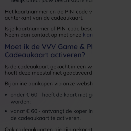
Bekijk direct jouw beschikbare saldo.
Het kaartnummer en de PIN-code vind je op de
achterkant van de cadeaukaart.
Is je kaartnummer of PIN-code beschadigd?
Neem dan contact op met onze
klantenservice
.
Moet ik de VVV Game & Play
Cadeaukaart activeren?
Is de cadeaukaart gekocht in een winkel? Dan
hoeft deze meestal niet geactiveerd te worden.
Bij online aankopen via onze webshop geldt:
onder € 60,- hoeft de kaart niet geactiveerd te
worden;
vanaf € 60,- ontvangt de koper instructies om
de cadeaukaart te activeren.
Ook cadeaukaarten die zijn gekocht via externe