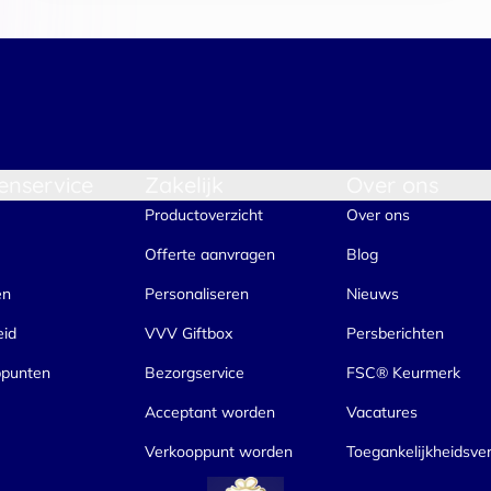
enservice
Zakelijk
Over ons
Productoverzicht
Over ons
Offerte aanvragen
Blog
en
Personaliseren
Nieuws
eid
VVV Giftbox
Persberichten
ppunten
Bezorgservice
FSC® Keurmerk
Acceptant worden
Vacatures