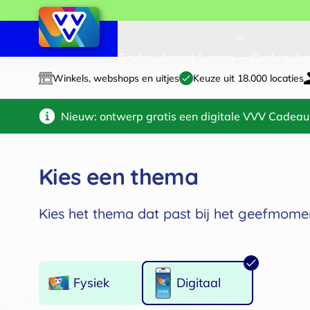
Cadeaukaart kopen
Cadeauka
Winkels, webshops en uitjes
Keuze uit 18.000 locaties
Nieuw: ontwerp gratis een digitale VVV Cadeau
Kies een thema
Kies het thema dat past bij het geefmomen
✓
2
Type cadeaukaart