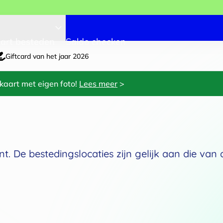
art besteden
Saldo checken
Giftcard van het jaar 2026
kaart met eigen foto!
Lees meer
>
t. De bestedingslocaties zijn gelijk aan die van
3
Kies een thema
Kies je cadeaub