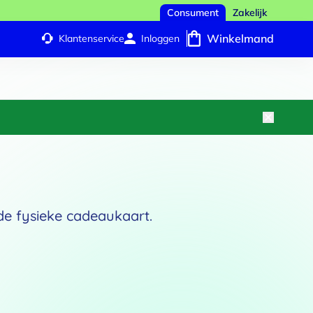
Consument
Zakelijk
Winkelmand
Klantenservice
Inloggen
 de fysieke cadeaukaart.
4
edrag
Persoonlijk bericht