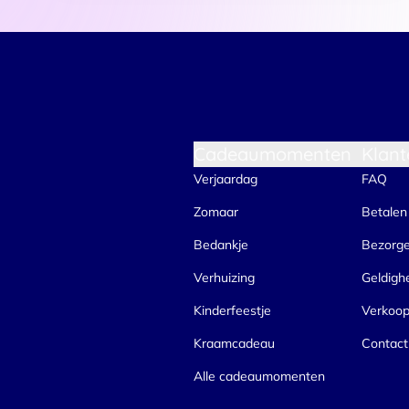
Cadeaumomenten
Klant
Verjaardag
FAQ
Zomaar
Betalen
Bedankje
Bezorg
Verhuizing
Geldigh
Kinderfeestje
Verkoo
Kraamcadeau
Contact