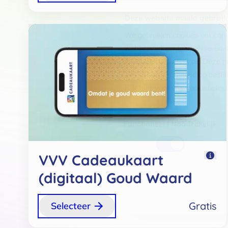
Gratis
Selecteer
Deze website maakt gebruik
We gebruiken cookies om conten
websiteverkeer te analyseren. 
adverteren en analyse. Deze pa
ze hebben verzameld op basis 
Klik
hier
voor ons cookiebeleid
Toestemmingsselectie
Functioneel / Noodzakelijk
VVV Cadeaukaart
(digitaal) Goud Waard
Gratis
Selecteer