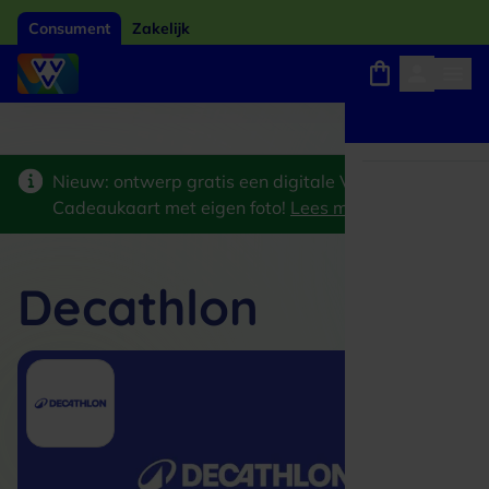
Consument
Zakelijk
Winkels, webshops en uitjes
Giftcard van het jaar 2026
Keuze uit 18.000 locaties
Nieuw: ontwerp gratis een digitale VVV
Cadeaukaart met eigen foto!
Lees meer
>
Decathlon