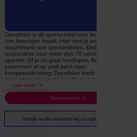
Decathlon is dé sportwinkel voor iedereen die
van bewegen houdt. Hier vind je een enorm
assortiment aan sportartikelen, kleding en
accessoires voor meer dan 70 verschillende
sporten. Of je nu gaat hardlopen, fietsen,
zwemmen of op zoek bent naar
kampeeruitrusting: Decathlon biedt betaalbare
producten van goede kwaliteit voor zowel
Lees meer
beginnende als ervaren sporters.
In de ruime winkels kun je alles zelf uitproberen
Nu omzetten
en het personeel helpt je graag met advies.
Decathlon staat bekend om zijn eigen merken,
die speciaal zijn ontworpen en getest door
Bekijk welke kaarten wij accepteren
sportliefhebbers.
Met een VVV Cadeaukaart kun je bij Decathlon