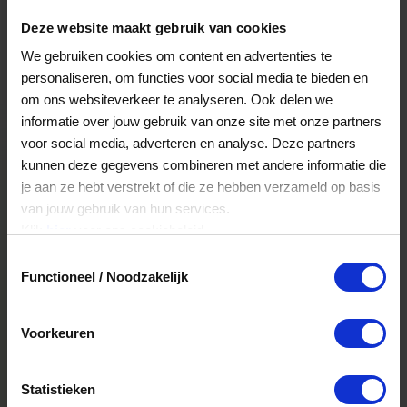
Deze website maakt gebruik van cookies
We gebruiken cookies om content en advertenties te
personaliseren, om functies voor social media te bieden en
om ons websiteverkeer te analyseren. Ook delen we
Veelgestelde Vragen
informatie over jouw gebruik van onze site met onze partners
voor social media, adverteren en analyse. Deze partners
kunnen deze gegevens combineren met andere informatie die
Hoelang blijft mijn saldo geldig?
je aan ze hebt verstrekt of die ze hebben verzameld op basis
Het volledige saldo op de VVV cadeaukaart
van jouw gebruik van hun services.
is minimaal drie jaar geldig.
Klik
hier
voor ons cookiebeleid.
Toestemmingsselectie
Functioneel / Noodzakelijk
Kan ik het saldo in delen besteden?
Ja, je mag het saldo van je VVV
Voorkeuren
cadeaukaart in delen uitgeven.
Statistieken