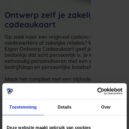
Ontwerp zelf je zakelijke
cadeaukaart
Op zoek naar een origineel cadeau voor
medewerkers of zakelijke relaties? Met de VVV
Eigen Ontwerp Cadeaukaart geef je een
bedankje dat echt persoonlijk is. Je kunt de kaart
eenvoudig personaliseren met een eigen foto,
bedrijfslogo en persoonlijke boodschap.
Maak het compleet met een stijlvolle verpakking,
zoals een fotolijstje of een luxe envelop. Zo geef je
niet zomaar een cadeau, maar een blijvende
herinnering die waardering uitstraalt.
Ga naar Eigen Ontwerp
Toestemming
Details
Over
Meer over maatwerk
Deze website maakt gebruik van cookies