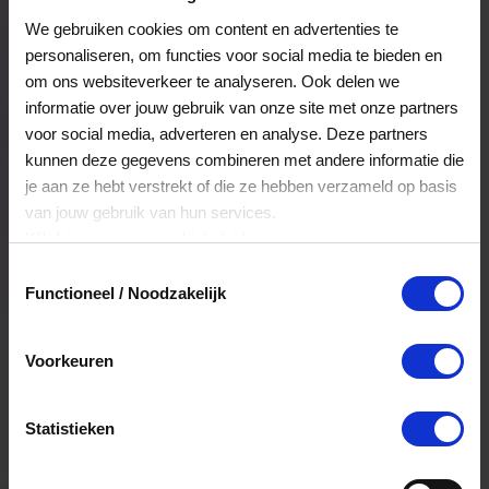
We gebruiken cookies om content en advertenties te
personaliseren, om functies voor social media te bieden en
Bestel jouw cadeaukaart in 4
om ons websiteverkeer te analyseren. Ook delen we
eenvoudige stappen
informatie over jouw gebruik van onze site met onze partners
voor social media, adverteren en analyse. Deze partners
kunnen deze gegevens combineren met andere informatie die
je aan ze hebt verstrekt of die ze hebben verzameld op basis
van jouw gebruik van hun services.
Klik
hier
voor ons cookiebeleid.
Toestemmingsselectie
Functioneel / Noodzakelijk
1. Kies de waarde
2. Voeg 
be
Voorkeuren
Statistieken