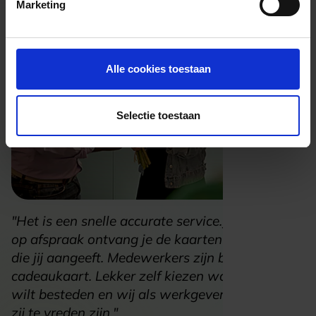
Marketing
Alle cookies toestaan
Selectie toestaan
"Het is een snelle accurate service.
Je bestelt en
op afspraak ontvang je de kaarten op de dag
die jij aangeeft. Medewerkers zijn blij met een
cadeaukaart. Lekker zelf kiezen waar je het aan
wilt besteden en wij als werkgever zijn blij als
zij te vreden zijn."