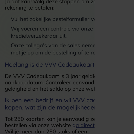
Ja dat kan! Volg deze stappen om zakelijk op
rekening te betalen:
Vul het zakelijke bestelformulier volledig in.
Wij voeren een controle via onze
kredietverzekeraar uit.
Onze collega's van de sales nemen contact
met je op om de bestelling af te ronden.
Hoelang is de VVV Cadeaukaart geldig?
De VVV Cadeaukaart is 3 jaar geldig vanaf de
aankoopdatum. Controleer eenvoudig de
geldigheid en het saldo op onze website.
Ik ben een bedrijf en wil VVV cadeaukaarten
kopen, wat zijn de mogelijkheden?
Tot 250 kaarten kan je eenvoudig zelf online
bestellen via onze website
ga direct aan de slag
.
Wil je meer dan 250 stuks of een