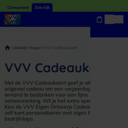
Consument
Zakelijk
Winkels, webshops en uitjes
Giftcard van het jaar 2026
Keuze uit 18.000 locaties
Zakelijk
Kopen
VVV Cadeaukaart
VVV Cadeaukaart
Met de VVV Cadeaukaart geef je altijd een
origineel cadeau om een verjaardag te vieren of
iemand te bedanken voor een fijne
samenwerking. Wil je het extra speciaal maken?
Kies de VVV Eigen Ontwerp Cadeaukaart die je
zelf kunt personaliseren met eigen foto en
bedrijfslogo.