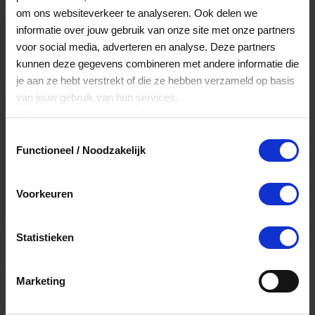
Veelgestelde Vragen
om ons websiteverkeer te analyseren. Ook delen we
informatie over jouw gebruik van onze site met onze partners
voor social media, adverteren en analyse. Deze partners
Hoelang blijft mijn saldo geldig?
kunnen deze gegevens combineren met andere informatie die
je aan ze hebt verstrekt of die ze hebben verzameld op basis
Het volledige saldo op de VVV cadeaukaart
van jouw gebruik van hun services.
is minimaal drie jaar geldig.
Klik
hier
voor ons cookiebeleid.
Toestemmingsselectie
Functioneel / Noodzakelijk
Kan ik het saldo in delen besteden?
Ja, je mag het saldo van je VVV
Voorkeuren
cadeaukaart in delen uitgeven.
Statistieken
Kan ik het saldo in delen besteden?
Ja, je mag het saldo van je VVV
Marketing
cadeaukaart in delen uitgeven.