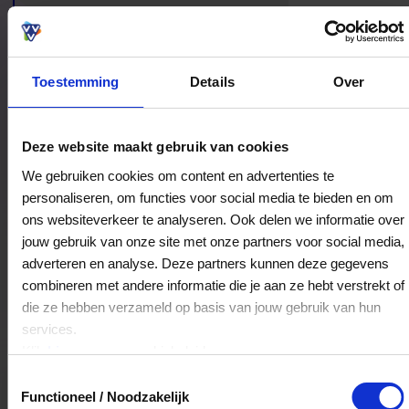
inspiratie, vakkennis en een winkelervaring die
stijlvol en persoonlijk aanvoelt.
Toestemming
Details
Over
Bestedingslocaties
Deze website maakt gebruik van cookies
We gebruiken cookies om content en advertenties te
personaliseren, om functies voor social media te bieden en om
ons websiteverkeer te analyseren. Ook delen we informatie over
Bossenbroek Man V.O.F.
jouw gebruik van onze site met onze partners voor social media,
Kerkstraat 21
adverteren en analyse. Deze partners kunnen deze gegevens
3781GA
Voorthuizen
combineren met andere informatie die je aan ze hebt verstrekt of
die ze hebben verzameld op basis van jouw gebruik van hun
services.
Veelgestelde Vragen
Klik
hier
voor ons cookiebeleid.
Toestemmingsselectie
Kan ik het saldo in delen besteden?
Functioneel / Noodzakelijk