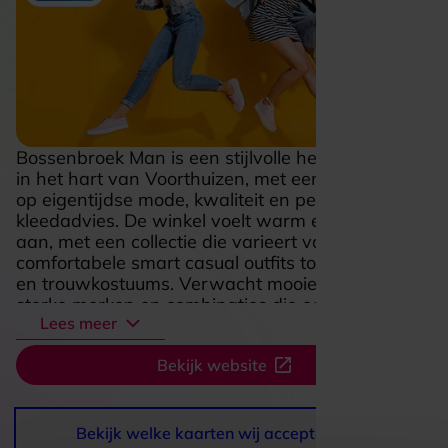
Bossenbroek Man is een stijlvolle herenmodezaak
in het hart van Voorthuizen, met een sterke focus
op eigentijdse mode, kwaliteit en persoonlijk
kleedadvies. De winkel voelt warm en verzorgd
aan, met een collectie die varieert van
comfortabele smart casual outfits tot luxe pakken
en trouwkostuums. Verwacht mooie materialen,
sterke merken en combinaties die echt goed in
Lees meer
elkaar zitten. Wat deze zaak extra aantrekkelijk
maakt, is de aandacht voor detail en de
Bekijk website
ontspannen, gastvrije sfeer waarin je rustig kunt
rondkijken en passen. Of je nu iets zoekt voor
alledag, een verzorgde zakelijke look of een
bijzonder moment, Bossenbroek Man biedt
Bekijk welke kaarten wij accepteren