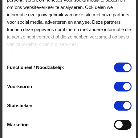
Veelgestelde Vragen
om ons websiteverkeer te analyseren. Ook delen we
informatie over jouw gebruik van onze site met onze partners
voor social media, adverteren en analyse. Deze partners
Kan ik het saldo in delen besteden?
kunnen deze gegevens combineren met andere informatie die
je aan ze hebt verstrekt of die ze hebben verzameld op basis
Ja, je mag het saldo van je VVV
cadeaukaart in delen uitgeven.
van jouw gebruik van hun services.
Klik
hier
voor ons cookiebeleid.
Toestemmingsselectie
Hoelang blijft mijn saldo geldig?
Functioneel / Noodzakelijk
Het volledige saldo op de VVV cadeaukaart
is minimaal drie jaar geldig.
Voorkeuren
Statistieken
Kan ik het saldo in delen besteden?
Ja, je mag het saldo van je VVV
Marketing
cadeaukaart in delen uitgeven.