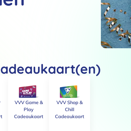
cadeaukaart(en)
r
VVV Game &
VVV Shop &
Play
Chill
t
Cadeaukaart
Cadeaukaart