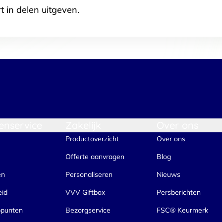
t in delen uitgeven.
enservice
Zakelijk
Over ons
Productoverzicht
Over ons
Offerte aanvragen
Blog
en
Personaliseren
Nieuws
eid
VVV Giftbox
Persberichten
ppunten
Bezorgservice
FSC® Keurmerk