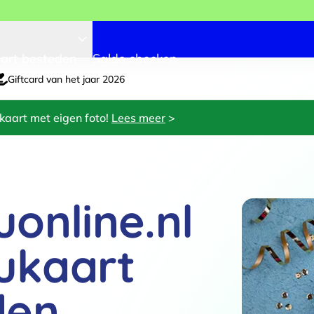
art besteden
Saldo checken
Giftcard van het jaar 2026
kaart met eigen foto!
Lees meer
>
online.nl
ukaart
den