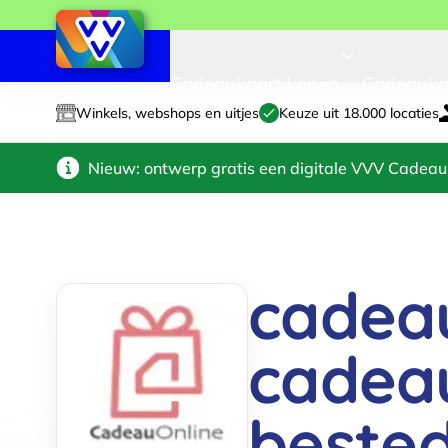
Cadeaukaart kopen
Cadeauka
Winkels, webshops en uitjes
Keuze uit 18.000 locaties
Nieuw: ontwerp gratis een digitale VVV Cadeau
cadeau
cadea
beste