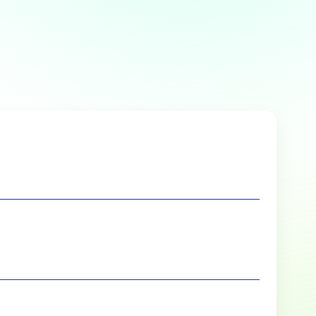
Over
 te bieden en om ons
rtners voor social media,
e aan ze hebt verstrekt of die
Marketing
lle cookies toestaan