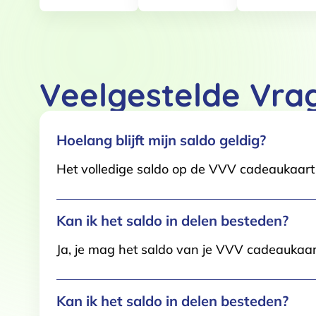
Toestemming
Deze website maakt gebruik
We gebruiken cookies om conten
Veelgestelde Vra
websiteverkeer te analyseren. 
adverteren en analyse. Deze pa
ze hebben verzameld op basis 
Hoelang blijft mijn saldo geldig?
Klik
hier
voor ons cookiebeleid
Het volledige saldo op de VVV cadeaukaart i
Toestemmingsselectie
Functioneel / Noodzakelijk
Kan ik het saldo in delen besteden?
Ja, je mag het saldo van je VVV cadeaukaar
Kan ik het saldo in delen besteden?