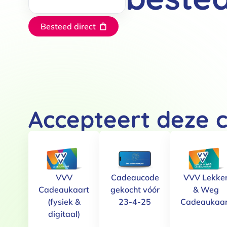
Besteed direct
Accepteert deze 
VVV
Cadeaucode
VVV Lekke
Cadeaukaart
gekocht vóór
& Weg
(fysiek &
23-4-25
Cadeaukaar
digitaal)