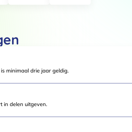
Details
 van cookies
t en advertenties te personaliseren, om functies voor social media
gen
Ook delen we informatie over jouw gebruik van onze site met onze pa
rtners kunnen deze gegevens combineren met andere informatie die j
van jouw gebruik van hun services.
.
s minimaal drie jaar geldig.
Voorkeuren
Statistieken
t in delen uitgeven.
Selectie toestaan
A