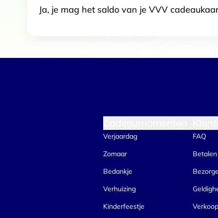
Ja, je mag het saldo van je VVV cadeaukaar
Cadeaumomenten
Klant
Verjaardag
FAQ
Zomaar
Betalen
Bedankje
Bezorg
Verhuizing
Geldigh
Kinderfeestje
Verkoo