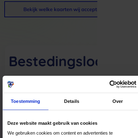
Bekijk welke kaarten wij accepteren
Bestedingslocaties
Çiya B.V.
Kerkstraat 37
Toestemming
Details
Over
1441BL
Purmerend
Deze website maakt gebruik van cookies
Veelgestelde Vragen
We gebruiken cookies om content en advertenties te