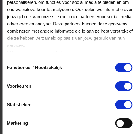
personaliseren, om functies voor social media te bieden en om
Hoelang blijft mijn saldo geldig?
ons websiteverkeer te analyseren. Ook delen we informatie over
jouw gebruik van onze site met onze partners voor social media,
Het volledige saldo op de VVV cadeaukaart
adverteren en analyse. Deze partners kunnen deze gegevens
is minimaal drie jaar geldig.
combineren met andere informatie die je aan ze hebt verstrekt of
die ze hebben verzameld op basis van jouw gebruik van hun
services.
Kan ik het saldo in delen besteden?
Klik
hier
voor ons cookiebeleid.
Ja, je mag het saldo van je VVV
Toestemmingsselectie
cadeaukaart in delen uitgeven.
Functioneel / Noodzakelijk
Voorkeuren
Kan ik het saldo in delen besteden?
Ja, je mag het saldo van je VVV
Statistieken
cadeaukaart in delen uitgeven.
Marketing