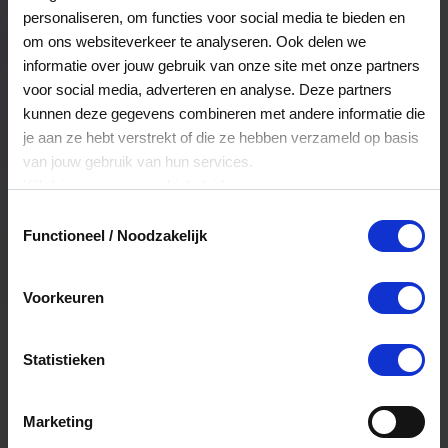
maakt De Huisdiersuper.nl aantrekkelijk voor
personaliseren, om functies voor social media te bieden en
baasjes die hun dier graag goed verzorgen.
om ons websiteverkeer te analyseren. Ook delen we
Veelgestelde Vragen
informatie over jouw gebruik van onze site met onze partners
voor social media, adverteren en analyse. Deze partners
kunnen deze gegevens combineren met andere informatie die
Kan ik het saldo in delen besteden?
je aan ze hebt verstrekt of die ze hebben verzameld op basis
van jouw gebruik van hun services.
Ja, je mag het saldo van je VVV
Klik
hier
voor ons cookiebeleid.
cadeaukaart in delen uitgeven.
Toestemmingsselectie
Functioneel / Noodzakelijk
Hoelang blijft mijn saldo geldig?
Voorkeuren
Het volledige saldo op de VVV cadeaukaart
is minimaal drie jaar geldig.
Statistieken
Kan ik het saldo in delen besteden?
Marketing
Ja, je mag het saldo van je VVV