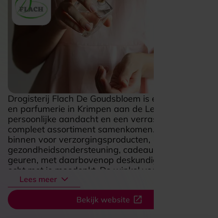
Drogisterij Flach De Goudsbloem is een drogisterij
en parfumerie in Krimpen aan de Lek waar
persoonlijke aandacht en een verrassend
compleet assortiment samenkomen. Je stapt
binnen voor verzorgingsproducten,
gezondheidsondersteuning, cadeaus en fijne
geuren, met daarbovenop deskundig advies dat
echt met je meedenkt. De winkel voelt vertrouwd
Lees meer
en toegankelijk, met scherpe aanbiedingen en
een praktische mix van alledaagse
Bekijk website
benodigdheden en mooie extra’s. Ook voor
parfum navullen en pasfoto’s ben je hier aan het