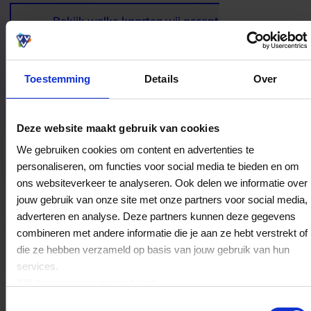
juiste adres, wat een bezoek extra handig maakt.
Dat maakt De Goudsbloem tot zo’n plek waar je
Bekijk welke kaarten wij accepteren
niet alleen snel vindt wat je nodig hebt, maar ook
graag nog even verder rondkijkt.
Toestemming
Details
Over
Bestedingslocaties
Deze website maakt gebruik van cookies
We gebruiken cookies om content en advertenties te
personaliseren, om functies voor social media te bieden en om
ons websiteverkeer te analyseren. Ook delen we informatie over
jouw gebruik van onze site met onze partners voor social media,
Drogisterij Flach De Goudsbloem B.V.
adverteren en analyse. Deze partners kunnen deze gegevens
De Markt 319
combineren met andere informatie die je aan ze hebt verstrekt of
2931EC
Krimpen aan de Lek
die ze hebben verzameld op basis van jouw gebruik van hun
services.
Klik
hier
voor ons cookiebeleid.
Veelgestelde Vragen
Toestemmingsselectie