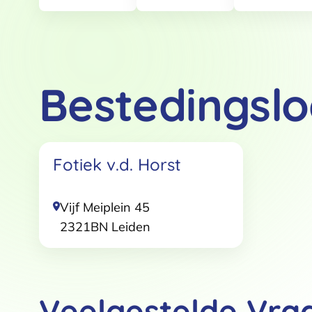
Bestedingslo
Toestemming
Fotiek v.d. Horst
Deze website maakt gebruik
We gebruiken cookies om conten
websiteverkeer te analyseren. 
Vijf Meiplein 45
adverteren en analyse. Deze pa
2321BN
Leiden
ze hebben verzameld op basis 
Klik
hier
voor ons cookiebeleid
Toestemmingsselectie
Veelgestelde Vra
Functioneel / Noodzakelijk