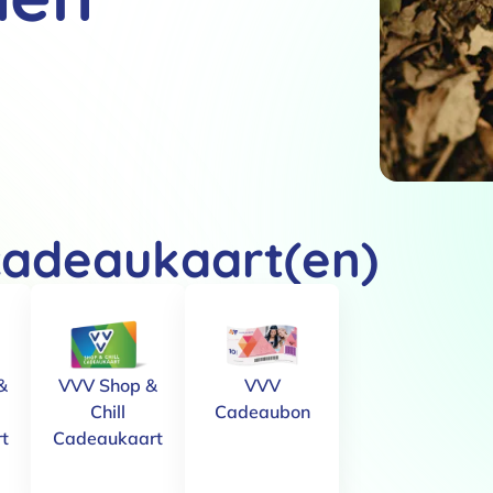
cadeaukaart(en)
&
VVV Shop &
VVV
Chill
Cadeaubon
t
Cadeaukaart