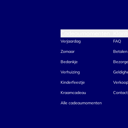
Cadeaumomenten
Klant
Verjaardag
FAQ
Zomaar
Betalen
Bedankje
Bezorg
Verhuizing
Geldigh
Kinderfeestje
Verkoo
Kraamcadeau
Contact
Alle cadeaumomenten