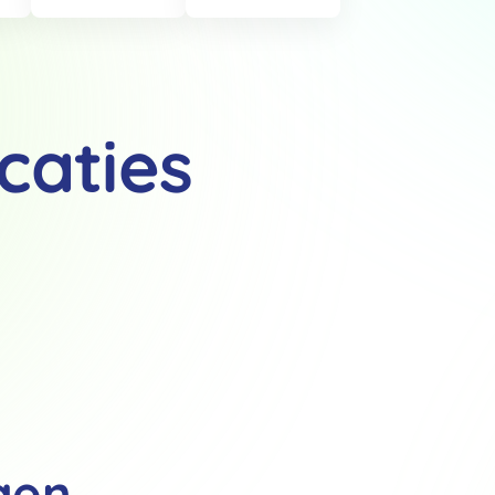
caties
Details
 van cookies
t en advertenties te personaliseren, om functies voor social media
Ook delen we informatie over jouw gebruik van onze site met onze pa
rtners kunnen deze gegevens combineren met andere informatie die j
van jouw gebruik van hun services.
.
gen
Voorkeuren
Statistieken