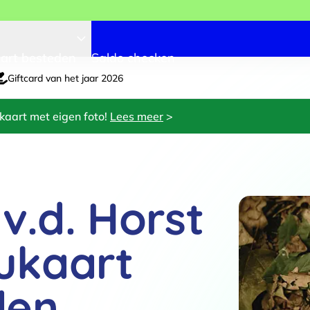
art besteden
Saldo checken
Giftcard van het jaar 2026
kaart met eigen foto!
Lees meer
>
 v.d. Horst
ukaart
den