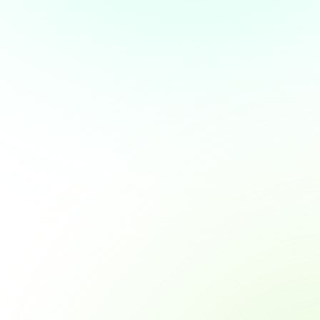
Over
 te bieden en om ons
rtners voor social media,
e aan ze hebt verstrekt of die
Marketing