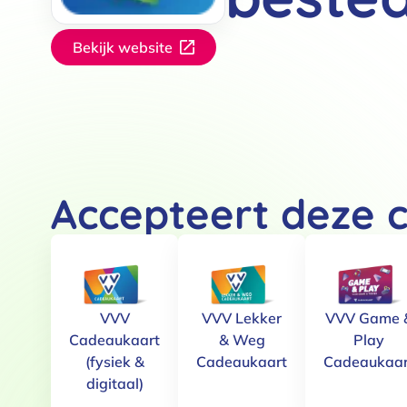
Bekijk website
Accepteert deze 
VVV
VVV Lekker
VVV Game 
Cadeaukaart
& Weg
Play
(fysiek &
Cadeaukaart
Cadeaukaar
digitaal)