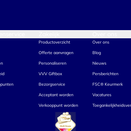
enservice
Zakelijk
Over ons
Productoverzicht
Over ons
Offerte aanvragen
Blog
en
Personaliseren
Nieuws
eid
VVV Giftbox
Persberichten
ppunten
Bezorgservice
FSC® Keurmerk
Acceptant worden
Vacatures
Verkooppunt worden
Toegankelijkheidsver