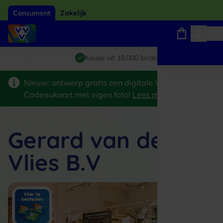
Consument
Zakelijk
Winkels, webshops en uitjes
Giftcard van het jaar 2026
Keuze uit 18.000 locaties
Nieuw: ontwerp gratis een digitale VVV
Cadeaukaart met eigen foto!
Lees meer
>
Gerard van der
Vlies B.V