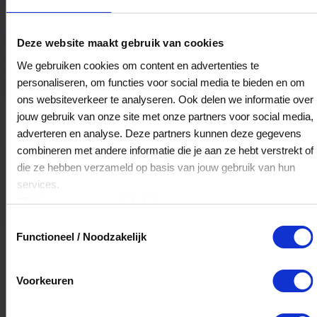
Gerard van der Vlies B.V
Deze website maakt gebruik van cookies
Groenelaan 85-89
We gebruiken cookies om content en advertenties te
3114CC
Schiedam
personaliseren, om functies voor social media te bieden en om
ons websiteverkeer te analyseren. Ook delen we informatie over
jouw gebruik van onze site met onze partners voor social media,
Veelgestelde Vragen
adverteren en analyse. Deze partners kunnen deze gegevens
combineren met andere informatie die je aan ze hebt verstrekt of
Kan ik het saldo in delen besteden?
die ze hebben verzameld op basis van jouw gebruik van hun
services.
Ja, je mag het saldo van je VVV
Klik
hier
voor ons cookiebeleid.
cadeaukaart in delen uitgeven.
Toestemmingsselectie
Functioneel / Noodzakelijk
Hoelang blijft mijn saldo geldig?
Voorkeuren
Het volledige saldo op de VVV cadeaukaart
is minimaal drie jaar geldig.