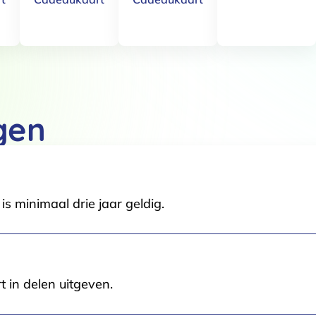
Details
 van cookies
t en advertenties te personaliseren, om functies voor social media
Ook delen we informatie over jouw gebruik van onze site met onze pa
gen
rtners kunnen deze gegevens combineren met andere informatie die j
van jouw gebruik van hun services.
.
s minimaal drie jaar geldig.
Voorkeuren
Statistieken
t in delen uitgeven.
Selectie toestaan
A