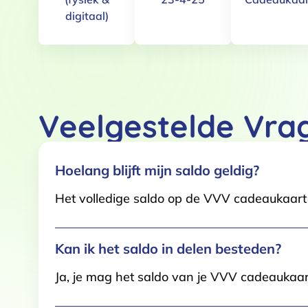
digitaal)
Toestemming
Deze website maakt gebruik
We gebruiken cookies om conten
websiteverkeer te analyseren. 
Veelgestelde Vra
adverteren en analyse. Deze pa
ze hebben verzameld op basis 
Klik
hier
voor ons cookiebeleid
Hoelang blijft mijn saldo geldig?
Het volledige saldo op de VVV cadeaukaart i
Toestemmingsselectie
Functioneel / Noodzakelijk
Kan ik het saldo in delen besteden?
Ja, je mag het saldo van je VVV cadeaukaar