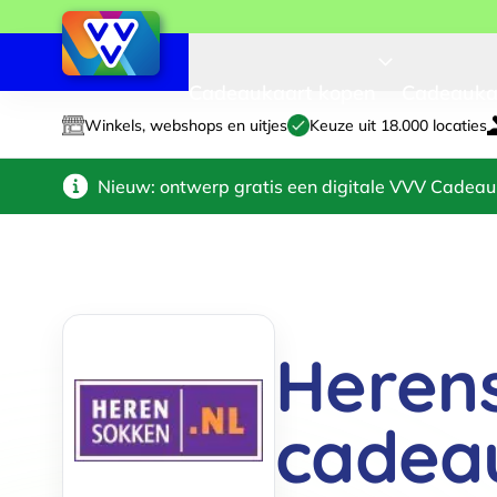
Cadeaukaart kopen
Cadeauka
Winkels, webshops en uitjes
Keuze uit 18.000 locaties
Nieuw: ontwerp gratis een digitale VVV Cadeau
Heren
cadea