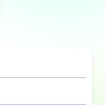
Over
 te bieden en om ons
rtners voor social media,
e aan ze hebt verstrekt of die
Marketing
lle cookies toestaan