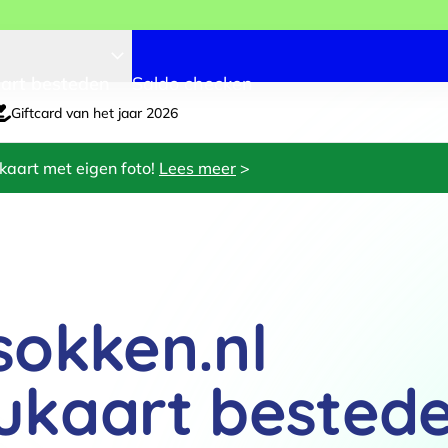
art besteden
Saldo checken
Giftcard van het jaar 2026
kaart met eigen foto!
Lees meer
>
sokken.nl
ukaart bested