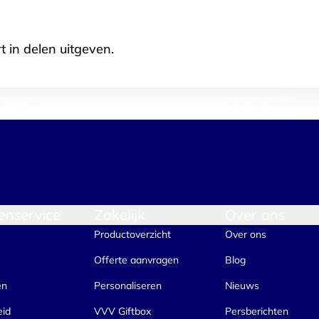
t in delen uitgeven.
enservice
Zakelijk
Over ons
Productoverzicht
Over ons
Offerte aanvragen
Blog
en
Personaliseren
Nieuws
eid
VVV Giftbox
Persberichten