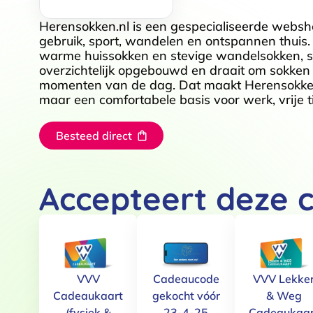
Herensokken.nl is een gespecialiseerde websh
gebruik, sport, wandelen en ontspannen thuis. 
warme huissokken en stevige wandelsokken, ste
overzichtelijk opgebouwd en draait om sokken d
momenten van de dag. Dat maakt Herensokken.
maar een comfortabele basis voor werk, vrije 
Besteed direct
Accepteert deze 
VVV
Cadeaucode
VVV Lekke
Cadeaukaart
gekocht vóór
& Weg
(fysiek &
23-4-25
Cadeaukaar