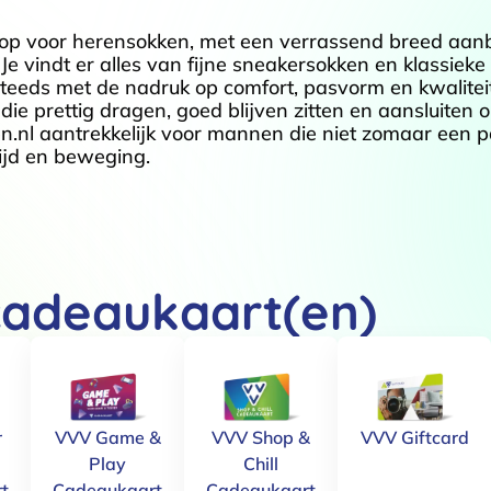
op voor herensokken, met een verrassend breed aanb
Je vindt er alles van fijne sneakersokken en klassieke
eds met de nadruk op comfort, pasvorm en kwaliteit. 
ie prettig dragen, goed blijven zitten en aansluiten o
nl aantrekkelijk voor mannen die niet zomaar een p
tijd en beweging.
cadeaukaart(en)
r
VVV Game &
VVV Shop &
VVV Giftcard
Play
Chill
t
Cadeaukaart
Cadeaukaart