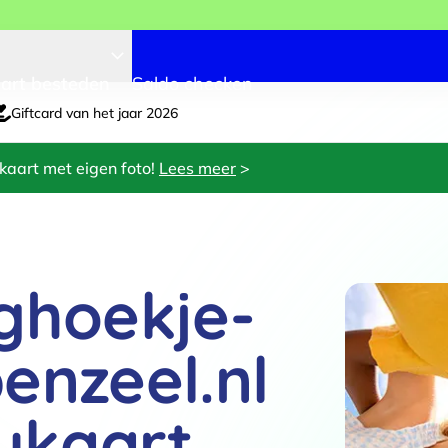
art besteden
Saldo checken
Giftcard van het jaar 2026
kaart met eigen foto!
Lees meer
>
ghoekje-
enzeel.nl
ukaart