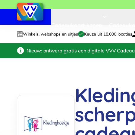
Cadeaukaart kopen
Cadeauka
Winkels, webshops en uitjes
Keuze uit 18.000 locaties
Nieuw: ontwerp gratis een digitale VVV Cadeau
Kledin
scherp
cadea