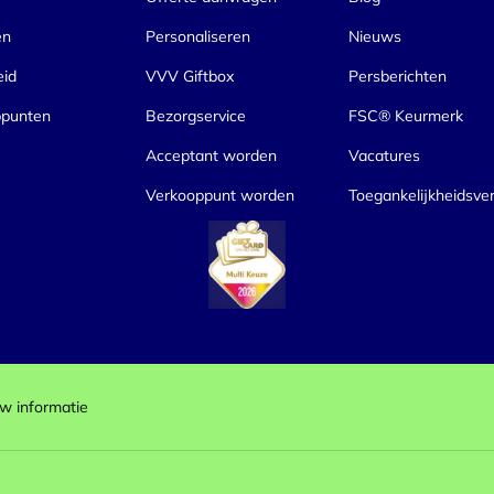
en
Personaliseren
Nieuws
eid
VVV Giftbox
Persberichten
ppunten
Bezorgservice
FSC® Keurmerk
Acceptant worden
Vacatures
Verkooppunt worden
Toegankelijkheidsver
w informatie