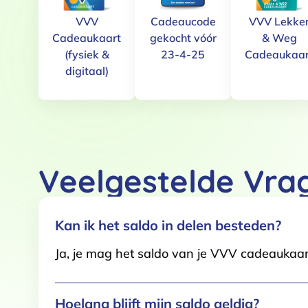
VVV
Cadeaucode
VVV Lekke
Cadeaukaart
gekocht vóór
& Weg
Toestemming
(fysiek &
23-4-25
Cadeaukaar
digitaal)
Deze website maakt gebruik
We gebruiken cookies om conten
websiteverkeer te analyseren. 
adverteren en analyse. Deze pa
Veelgestelde Vra
ze hebben verzameld op basis 
Klik
hier
voor ons cookiebeleid
Kan ik het saldo in delen besteden?
Toestemmingsselectie
Functioneel / Noodzakelijk
Ja, je mag het saldo van je VVV cadeaukaar
Hoelang blijft mijn saldo geldig?