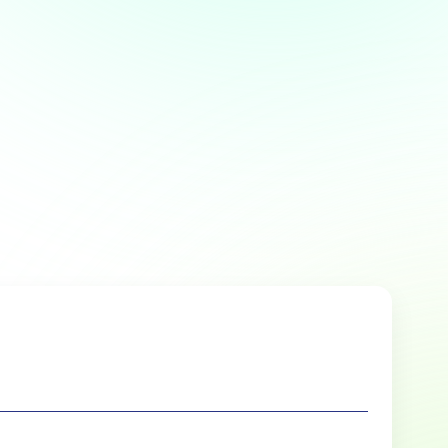
Over
 te bieden en om ons
rtners voor social media,
e aan ze hebt verstrekt of die
Marketing