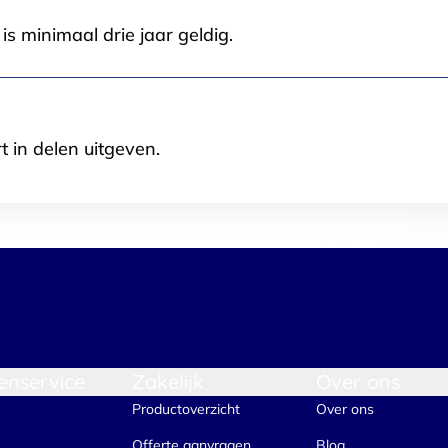
Selectie toestaan
A
s minimaal drie jaar geldig.
t in delen uitgeven.
enservice
Zakelijk
Over ons
Productoverzicht
Over ons
Offerte aanvragen
Blog