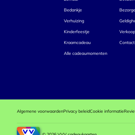
Bedankje
Bezorg
Verhuizing
Geldigh
Kinderfeestje
Verkoo
Kraamcadeau
Contact
Alle cadeaumomenten
Algemene voorwaarden
Privacy beleid
Cookie informatie
Revie
© 2026 VVV cadeaukaarten