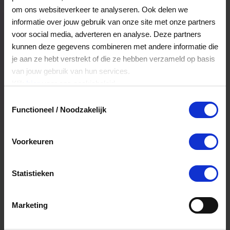
Veelgestelde Vragen
om ons websiteverkeer te analyseren. Ook delen we
informatie over jouw gebruik van onze site met onze partners
voor social media, adverteren en analyse. Deze partners
Hoelang blijft mijn saldo geldig?
kunnen deze gegevens combineren met andere informatie die
je aan ze hebt verstrekt of die ze hebben verzameld op basis
Het volledige saldo op de VVV cadeaukaart
van jouw gebruik van hun services.
is minimaal drie jaar geldig.
Klik
hier
voor ons cookiebeleid.
Toestemmingsselectie
Functioneel / Noodzakelijk
Kan ik het saldo in delen besteden?
Ja, je mag het saldo van je VVV
Voorkeuren
cadeaukaart in delen uitgeven.
Statistieken
Kan ik het saldo in delen besteden?
Ja, je mag het saldo van je VVV
Marketing
cadeaukaart in delen uitgeven.