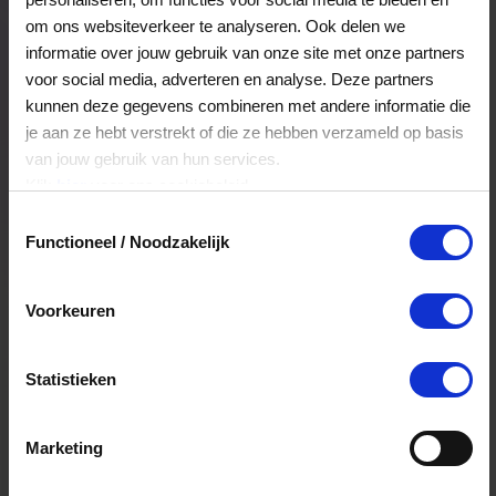
naar een frisse, functionele en duurzame upgrade
van sanitaire voorzieningen.
Veelgestelde Vragen
om ons websiteverkeer te analyseren. Ook delen we
informatie over jouw gebruik van onze site met onze partners
voor social media, adverteren en analyse. Deze partners
Hoelang blijft mijn saldo geldig?
kunnen deze gegevens combineren met andere informatie die
je aan ze hebt verstrekt of die ze hebben verzameld op basis
Het volledige saldo op de VVV cadeaukaart
is minimaal drie jaar geldig.
van jouw gebruik van hun services.
Klik
hier
voor ons cookiebeleid.
Toestemmingsselectie
Kan ik het saldo in delen besteden?
Functioneel / Noodzakelijk
Ja, je mag het saldo van je VVV
cadeaukaart in delen uitgeven.
Voorkeuren
Statistieken
Kan ik het saldo in delen besteden?
Ja, je mag het saldo van je VVV
Marketing
cadeaukaart in delen uitgeven.