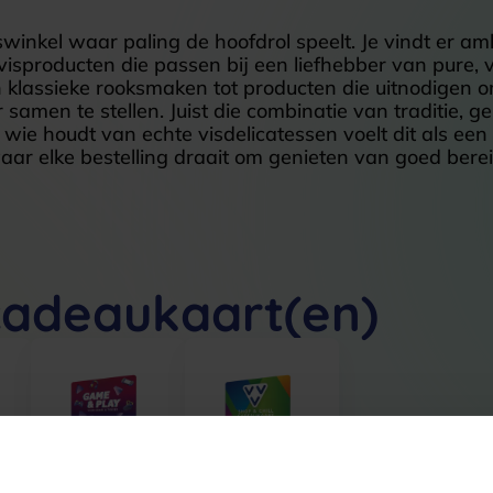
swinkel waar paling de hoofdrol speelt. Je vindt er am
isproducten die passen bij een liefhebber van pure, 
 klassieke rooksmaken tot producten die uitnodigen o
er samen te stellen. Juist die combinatie van traditie,
 wie houdt van echte visdelicatessen voelt dit als ee
ar elke bestelling draait om genieten van goed berei
cadeaukaart(en)
r
VVV Game &
VVV Shop &
Play
Chill
t
Cadeaukaart
Cadeaukaart