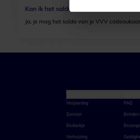
Kan ik het saldo in delen besteden?
Ja, je mag het saldo van je VVV cadeaukaar
Cadeaumomenten
Klant
Verjaardag
FAQ
Zomaar
Betalen
Bedankje
Bezorg
Verhuizing
Geldigh