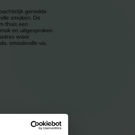
bachtelijk gerookte
volle smaken. De
m thuis een
 gemak en uitgesproken
n adres waar
de, smaakvolle vis.