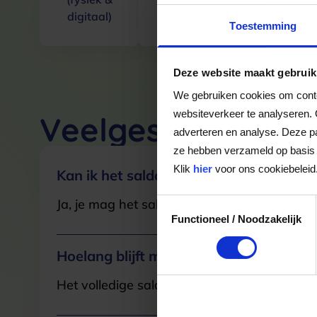
digitaal)
Toestemming
Deze website maakt gebruik
We gebruiken cookies om conten
websiteverkeer te analyseren. 
Veelgestelde Vra
adverteren en analyse. Deze pa
ze hebben verzameld op basis 
Klik
hier
voor ons cookiebeleid
Kan ik het saldo in delen besteden?
Ja, je mag het saldo van je VVV cadeaukaar
Toestemmingsselectie
Functioneel / Noodzakelijk
Hoelang blijft mijn saldo geldig?
Het volledige saldo op de VVV cadeaukaart i