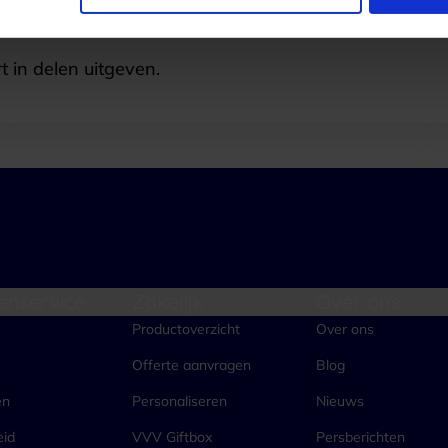
t in delen uitgeven.
enservice
Zakelijk
Over ons
Productoverzicht
Over ons
Offerte aanvragen
Blog
en
Personaliseren
Nieuws
eid
VVV Giftbox
Persberichten