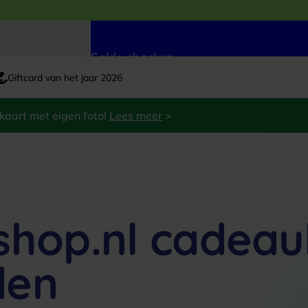
art besteden
Saldo checken
Giftcard van het jaar 2026
kaart met eigen foto!
Lees meer
>
shop.nl cadeau
den