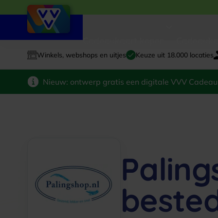
Cadeaukaart kopen
Cadeauka
Winkels, webshops en uitjes
Keuze uit 18.000 locaties
Nieuw: ontwerp gratis een digitale VVV Cadeau
Paling
beste