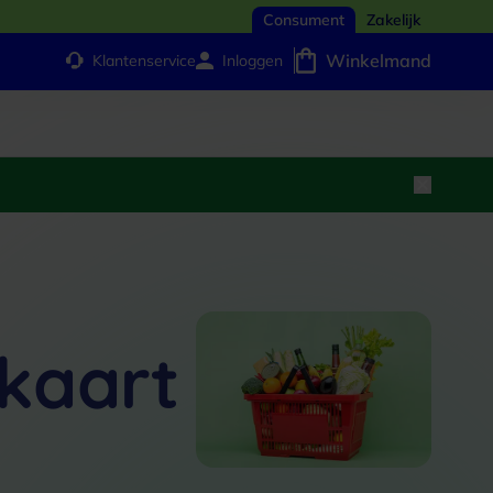
Consument
Zakelijk
Winkelmand
Klantenservice
Inloggen
kaart