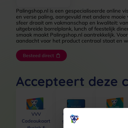
Palingshop.nl is een gespecialiseerde online vi
en verse paling, aangevuld met andere mooie v
sfeer draait om vakmanschap en kwaliteit: van
uitgebreide borrelplank, lunch of feestelijk din
smaak maakt Palingshop.nl aantrekkelijk. Voor
aandacht voor het product centraal staat en wa
Besteed direct
Accepteert deze 
VVV
Cadeaucode
VVV Lekke
Cadeaukaart
gekocht vóór
& Weg
(fysiek &
23-4-25
Cadeaukaar