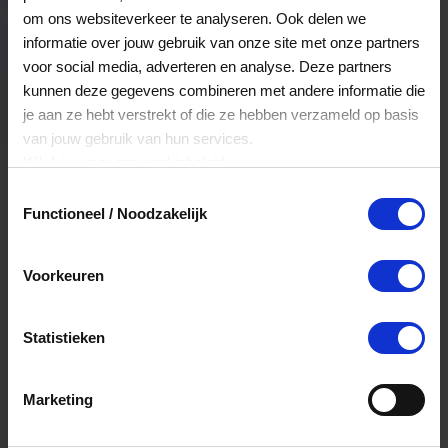
vooruitdenkt en met vertrouwen op pad wil.
Veelgestelde Vragen
om ons websiteverkeer te analyseren. Ook delen we
informatie over jouw gebruik van onze site met onze partners
voor social media, adverteren en analyse. Deze partners
Hoelang blijft mijn saldo geldig?
kunnen deze gegevens combineren met andere informatie die
je aan ze hebt verstrekt of die ze hebben verzameld op basis
Het volledige saldo op de VVV cadeaukaart
van jouw gebruik van hun services.
is minimaal drie jaar geldig.
Klik
hier
voor ons cookiebeleid.
Toestemmingsselectie
Functioneel / Noodzakelijk
Kan ik het saldo in delen besteden?
Ja, je mag het saldo van je VVV
Voorkeuren
cadeaukaart in delen uitgeven.
Statistieken
Kan ik het saldo in delen besteden?
Ja, je mag het saldo van je VVV
Marketing
cadeaukaart in delen uitgeven.