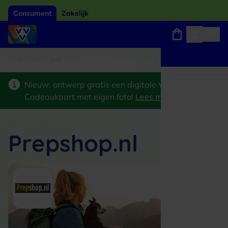
Consument
Zakelijk
card van het jaar 2026
Winkels, webshops en uitjes
Keuze uit 18.000 locaties
Nieuw: ontwerp gratis een digitale VVV
Cadeaukaart met eigen foto!
Lees meer
>
Prepshop.nl