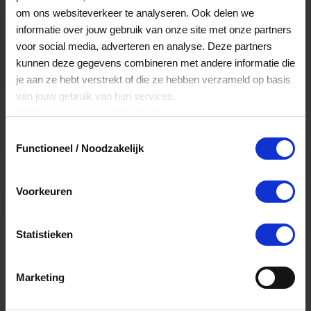
Veelgestelde Vragen
om ons websiteverkeer te analyseren. Ook delen we
informatie over jouw gebruik van onze site met onze partners
voor social media, adverteren en analyse. Deze partners
Hoelang blijft mijn saldo geldig?
kunnen deze gegevens combineren met andere informatie die
je aan ze hebt verstrekt of die ze hebben verzameld op basis
Het volledige saldo op de VVV cadeaukaart
van jouw gebruik van hun services.
is minimaal drie jaar geldig.
Klik
hier
voor ons cookiebeleid.
Toestemmingsselectie
Functioneel / Noodzakelijk
Kan ik het saldo in delen besteden?
Ja, je mag het saldo van je VVV
Voorkeuren
cadeaukaart in delen uitgeven.
Statistieken
Kan ik het saldo in delen besteden?
Ja, je mag het saldo van je VVV
Marketing
cadeaukaart in delen uitgeven.