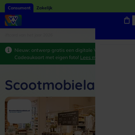
Consument
Zakelijk
tcard van het jaar 2026
Winkels, webshops en uitjes
Keuze uit 18.000 locaties
Nieuw: ontwerp gratis een digitale VVV
Cadeaukaart met eigen foto!
Lees meer
>
Scootmobielaanhuis