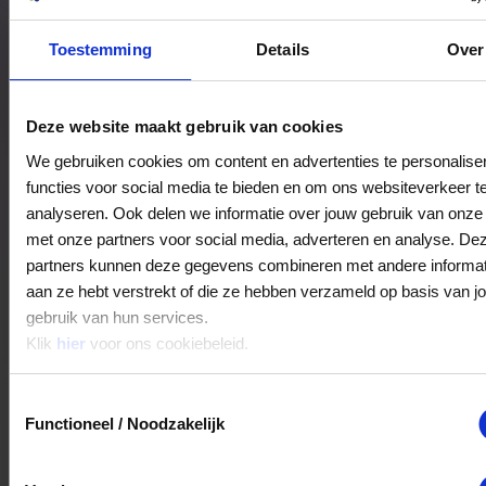
Veelgestelde Vragen
Toestemming
Details
Over
Hoelang blijft mijn saldo geldig?
Deze website maakt gebruik van cookies
Het volledige saldo op de VVV cadeaukaart
is minimaal drie jaar geldig.
We gebruiken cookies om content en advertenties te personalise
functies voor social media te bieden en om ons websiteverkeer t
analyseren. Ook delen we informatie over jouw gebruik van onze 
Kan ik het saldo in delen besteden?
met onze partners voor social media, adverteren en analyse. De
partners kunnen deze gegevens combineren met andere informati
Ja, je mag het saldo van je VVV
aan ze hebt verstrekt of die ze hebben verzameld op basis van j
cadeaukaart in delen uitgeven.
gebruik van hun services.
Klik
hier
voor ons cookiebeleid.
Kan ik het saldo in delen besteden?
Toestemmingsselectie
Functioneel / Noodzakelijk
Ja, je mag het saldo van je VVV
cadeaukaart in delen uitgeven.