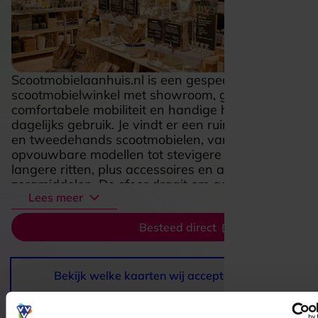
Scootmobielaanhuis.nl is een gespecialiseerde
scootmobielwinkel met showroom, gericht op
comfortabele mobiliteit en handige hulpmiddelen v
dagelijks gebruik. Je vindt er een ruim aanbod aan
en tweedehands scootmobielen, van compacte
opvouwbare modellen tot stevigere uitvoeringen vo
langere ritten, plus accessoires en aanvullende
zorgmiddelen. De sfeer draait om gemak en persoon
Lees meer
aandacht: in de showroom kun je verschillende mod
bekijken en uitproberen, zodat je meteen voelt wat 
Besteed direct
rijdt. Ook voor huren, leasen, onderhoud en reparat
huis ben je hier aan het juiste adres, wat het extra
aantrekkelijk maakt voor wie zonder gedoe mobiel 
blijven. Het is vooral een fijne plek als je zoekt naar
Bekijk welke kaarten wij accepteren
vrijheid, comfort en deskundige begeleiding bij het 
van een scootmobiel die past bij jouw leven.