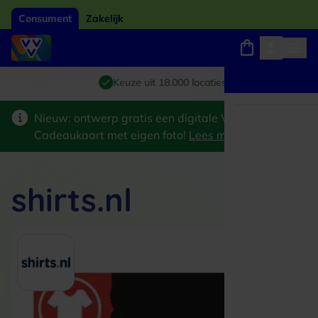
Consument
Zakelijk
Winkels, webshops en uitjes
Giftcard van het jaar 2026
Keuze uit 18.000 locaties
Nieuw: ontwerp gratis een digitale VVV
Cadeaukaart met eigen foto!
Lees meer
>
shirts.nl