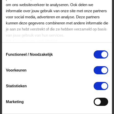
Veelgestelde Vragen
om ons websiteverkeer te analyseren. Ook delen we
informatie over jouw gebruik van onze site met onze partners
voor social media, adverteren en analyse. Deze partners
Hoelang blijft mijn saldo geldig?
kunnen deze gegevens combineren met andere informatie die
je aan ze hebt verstrekt of die ze hebben verzameld op basis
Het volledige saldo op de VVV cadeaukaart
van jouw gebruik van hun services.
is minimaal drie jaar geldig.
Klik
hier
voor ons cookiebeleid.
Toestemmingsselectie
Functioneel / Noodzakelijk
Kan ik het saldo in delen besteden?
Ja, je mag het saldo van je VVV
Voorkeuren
cadeaukaart in delen uitgeven.
Statistieken
Kan ik het saldo in delen besteden?
Ja, je mag het saldo van je VVV
Marketing
cadeaukaart in delen uitgeven.