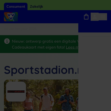
Consument
Zakelijk
ard van het jaar 2026
Winkels, webshops en uitjes
Keuze uit 18.000 locaties
Nieuw: ontwerp gratis een digitale VVV
Cadeaukaart met eigen foto!
Lees meer
>
Sportstadion.nl