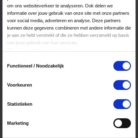
Veelgestelde Vragen
om ons websiteverkeer te analyseren. Ook delen we
informatie over jouw gebruik van onze site met onze partners
voor social media, adverteren en analyse. Deze partners
Kan ik het saldo in delen besteden?
kunnen deze gegevens combineren met andere informatie die
je aan ze hebt verstrekt of die ze hebben verzameld op basis
Ja, je mag het saldo van je VVV
van jouw gebruik van hun services.
cadeaukaart in delen uitgeven.
Klik
hier
voor ons cookiebeleid.
Toestemmingsselectie
Functioneel / Noodzakelijk
Hoelang blijft mijn saldo geldig?
Het volledige saldo op de VVV cadeaukaart
Voorkeuren
is minimaal drie jaar geldig.
Statistieken
Kan ik het saldo in delen besteden?
Ja, je mag het saldo van je VVV
Marketing
cadeaukaart in delen uitgeven.