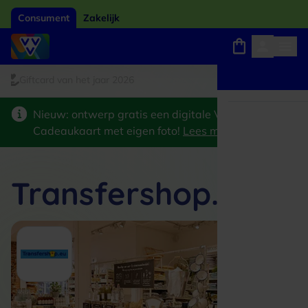
Consument
Zakelijk
ftcard van het jaar 2026
Winkels, webshops en uitjes
Keuze uit 18.000 locaties
Nieuw: ontwerp gratis een digitale VVV
Cadeaukaart met eigen foto!
Lees meer
>
Transfershop.eu