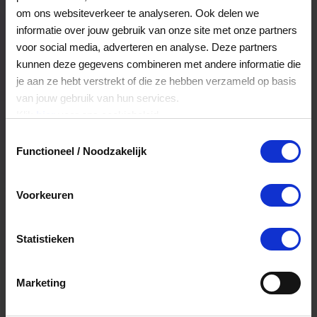
Veelgestelde Vragen
om ons websiteverkeer te analyseren. Ook delen we
informatie over jouw gebruik van onze site met onze partners
voor social media, adverteren en analyse. Deze partners
Kan ik het saldo in delen besteden?
kunnen deze gegevens combineren met andere informatie die
je aan ze hebt verstrekt of die ze hebben verzameld op basis
Ja, je mag het saldo van je VVV
van jouw gebruik van hun services.
cadeaukaart in delen uitgeven.
Klik
hier
voor ons cookiebeleid.
Toestemmingsselectie
Functioneel / Noodzakelijk
Hoelang blijft mijn saldo geldig?
Het volledige saldo op de VVV cadeaukaart
Voorkeuren
is minimaal drie jaar geldig.
Statistieken
Kan ik het saldo in delen besteden?
Ja, je mag het saldo van je VVV
Marketing
cadeaukaart in delen uitgeven.