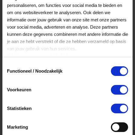
een campagne die echt blijft hangen.
personaliseren, om functies voor social media te bieden en
om ons websiteverkeer te analyseren. Ook delen we
Veelgestelde Vragen
informatie over jouw gebruik van onze site met onze partners
voor social media, adverteren en analyse. Deze partners
kunnen deze gegevens combineren met andere informatie die
Kan ik het saldo in delen besteden?
je aan ze hebt verstrekt of die ze hebben verzameld op basis
van jouw gebruik van hun services.
Ja, je mag het saldo van je VVV
Klik
hier
voor ons cookiebeleid.
cadeaukaart in delen uitgeven.
Toestemmingsselectie
Functioneel / Noodzakelijk
Hoelang blijft mijn saldo geldig?
Voorkeuren
Het volledige saldo op de VVV cadeaukaart
is minimaal drie jaar geldig.
Statistieken
Kan ik het saldo in delen besteden?
Marketing
Ja, je mag het saldo van je VVV