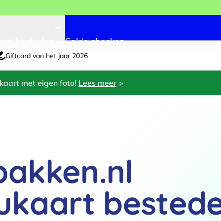
art besteden
Saldo checken
Giftcard van het jaar 2026
kaart met eigen foto!
Lees meer
>
akken.nl
ukaart bested