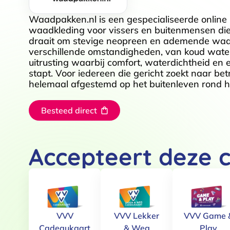
Waadpakken.nl is een gespecialiseerde onlin
waadkleding voor vissers en buitenmensen die
draait om stevige neopreen en ademende waad
verschillende omstandigheden, van koud water t
uitrusting waarbij comfort, waterdichtheid en
stapt. Voor iedereen die gericht zoekt naar be
helemaal afgestemd op het buitenleven rond he
Besteed direct
Accepteert deze 
VVV
VVV Lekker
VVV Game 
Cadeaukaart
& Weg
Play