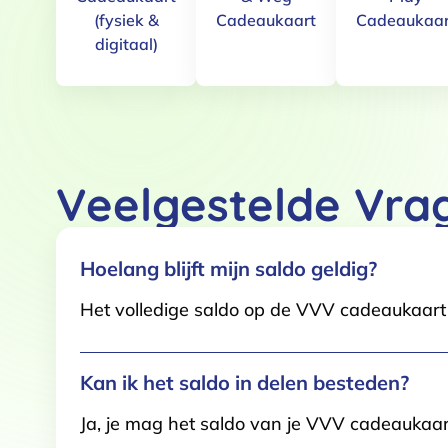
(fysiek &
Cadeaukaart
Cadeaukaar
digitaal)
Toestemming
Deze website maakt gebruik
We gebruiken cookies om conten
websiteverkeer te analyseren. 
Veelgestelde Vra
adverteren en analyse. Deze pa
ze hebben verzameld op basis 
Klik
hier
voor ons cookiebeleid
Hoelang blijft mijn saldo geldig?
Toestemmingsselectie
Het volledige saldo op de VVV cadeaukaart i
Functioneel / Noodzakelijk
Kan ik het saldo in delen besteden?
Ja, je mag het saldo van je VVV cadeaukaar