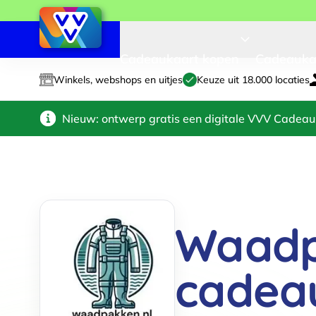
Cadeaukaart kopen
Cadeauka
Winkels, webshops en uitjes
Keuze uit 18.000 locaties
Nieuw: ontwerp gratis een digitale VVV Cadeau
Waadp
cadea