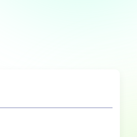
Over
 te bieden en om ons
rtners voor social media,
e aan ze hebt verstrekt of die
Marketing
lle cookies toestaan