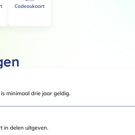
t
Cadeaukaart
Details
 van cookies
t en advertenties te personaliseren, om functies voor social media
Ook delen we informatie over jouw gebruik van onze site met onze pa
gen
rtners kunnen deze gegevens combineren met andere informatie die j
van jouw gebruik van hun services.
.
s minimaal drie jaar geldig.
Voorkeuren
Statistieken
t in delen uitgeven.
Selectie toestaan
A