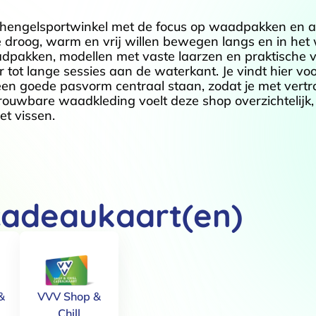
e hengelsportwinkel met de focus op waadpakken en
 droog, warm en vrij willen bewegen langs en in het
pakken, modellen met vaste laarzen en praktische v
ot lange sessies aan de waterkant. Je vindt hier voo
 een goede pasvorm centraal staan, zodat je met vert
trouwbare waadkleding voelt deze shop overzichtelijk,
t vissen.
cadeaukaart(en)
&
VVV Shop &
Chill