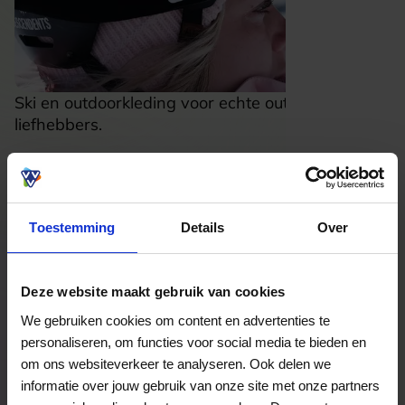
Ski en outdoorkleding voor echte outdoor
liefhebbers.
Besteed direct
Toestemming
Details
Over
Bekijk welke kaarten wij accepteren
Deze website maakt gebruik van cookies
Veelgestelde Vragen
We gebruiken cookies om content en advertenties te
personaliseren, om functies voor social media te bieden en
Hoelang blijft mijn saldo geldig?
om ons websiteverkeer te analyseren. Ook delen we
informatie over jouw gebruik van onze site met onze partners
Het volledige saldo op de VVV cadeaukaart