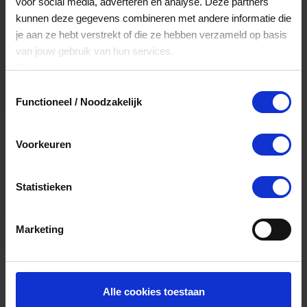
voor social media, adverteren en analyse. Deze partners
is minimaal drie jaar geldig.
kunnen deze gegevens combineren met andere informatie die
je aan ze hebt verstrekt of die ze hebben verzameld op basis
van jouw gebruik van hun services.
Kan ik het saldo in delen besteden?
Klik
hier
voor ons cookiebeleid.
Ja, je mag het saldo van je VVV
Toestemmingsselectie
cadeaukaart in delen uitgeven.
Functioneel / Noodzakelijk
Voorkeuren
Kan ik het saldo in delen besteden?
Ja, je mag het saldo van je VVV
Statistieken
cadeaukaart in delen uitgeven.
Marketing
Alle cookies toestaan