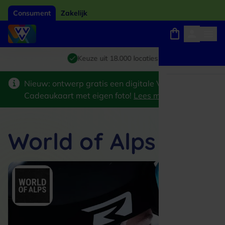
Consument
Zakelijk
Winkels, webshops en uitjes
Giftcard van het jaar 2026
Keuze uit 18.000 locaties
Nieuw: ontwerp gratis een digitale VVV
Cadeaukaart met eigen foto!
Lees meer
>
World of Alps B.V.