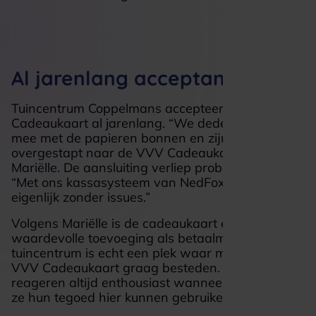
Al jarenlang acceptant
Tuincentrum Coppelmans accepteert de VVV
Cadeaukaart al jarenlang. “We deden vroeger al
mee met de papieren bonnen en zijn in 2017
overgestapt naar de VVV Cadeaukaart,” vertelt
Mariëlle. De aansluiting verliep probleemloos.
“Met ons kassasysteem van NedFox ging dat
eigenlijk zonder issues.”
Volgens Mariëlle is de cadeaukaart een
waardevolle toevoeging als betaalmiddel. “Ons
tuincentrum is echt een plek waar mensen hun
VVV Cadeaukaart graag besteden. Klanten
reageren altijd enthousiast wanneer ze zien dat
ze hun tegoed hier kunnen gebruiken.”