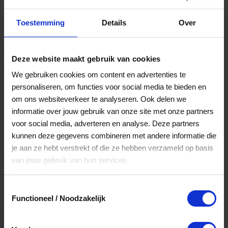
Waar klanten hun cadeaukaart precies aan
besteden, verschilt sterk. “Eigenlijk aan van alles.
Toestemming
Details
Over
Er is niet één specifiek product uit te lichten.” Wel
merkt het tuincentrum dat klanten regelmatig
cadeaukaarten sparen om grotere aankopen te
Deze website maakt gebruik van cookies
doen. “Mensen leveren soms meerdere kaarten
tegelijk in voor bijvoorbeeld de inrichting van een
We gebruiken cookies om content en advertenties te
nieuw huis of tuin.”
personaliseren, om functies voor social media te bieden en
om ons websiteverkeer te analyseren. Ook delen we
Juist die keuzevrijheid maakt cadeaukaarten
informatie over jouw gebruik van onze site met onze partners
volgens Mariëlle zo waardevol. “Mensen vragen
er bewust om als cadeau, omdat ze dan zelf iets
voor social media, adverteren en analyse. Deze partners
kunnen uitzoeken dat echt bij hun smaak of
kunnen deze gegevens combineren met andere informatie die
woning past. Daardoor voelt het nooit als een
je aan ze hebt verstrekt of die ze hebben verzameld op basis
nutteloos cadeau.”
van jouw gebruik van hun services.
Klik
hier
voor ons cookiebeleid.
Toestemmingsselectie
Functioneel / Noodzakelijk