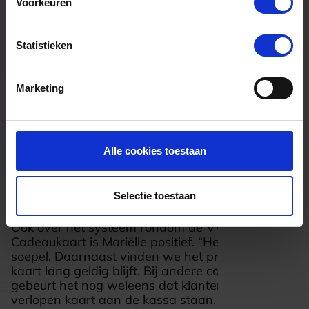
Voorkeuren
Statistieken
Marketing
Alle cookies toestaan
Gebruiksvriendelijk voor
winkel én klant
Selectie toestaan
Ook over het systeem rondom de VVV
Cadeaukaart is Mariëlle positief. “Het werkt heel
soepel. Daarnaast vinden we het prettig dat de
kaart lang geldig blijft. Bij andere cadeaukaarten
gebeurt het nog weleens dat klanten met een
verlopen kaart aan de kassa staan. Dat zorgt