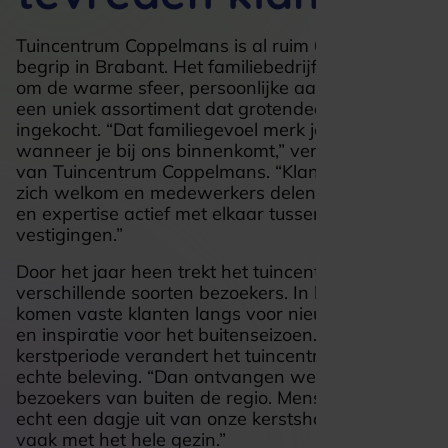
Tuincentrum Coppelmans is al ruim 60 jaar een
begrip in Brabant. Het familiebedrijf staat bekend
om de warme sfeer, persoonlijke aandacht en
een uniek assortiment dat grotendeels zelf wordt
ingekocht. “Dat familiegevoel merk je meteen
wanneer je bij ons binnenkomt,” vertelt Mariëlle
van Tuincentrum Coppelmans. “Klanten voelen
zich welkom en medewerkers delen hun kennis
en expertise actief met elkaar tussen onze acht
vestigingen.”
Door het jaar heen trekt het tuincentrum
verschillende soorten bezoekers. In het voorjaar
komen vaste klanten langs voor nieuwe planten
en inspiratie voor het buitenseizoen. Tijdens de
kerstperiode verandert het tuincentrum in een
echte beleving. “Dan ontvangen we ook veel
bezoekers van buiten de regio. Mensen maken
echt een dagje uit van onze kerstshow en komen
vaak met het hele gezin.”