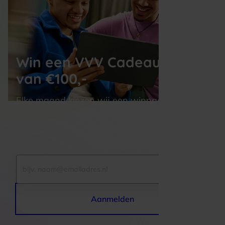
Win een VVV Cadeaukaart 
van €100,-
Elke maand kiezen wij een winnaar uit alle 
nieuwe aanmeldingen voor de nieuwsbrief
E-mailadres
Aanmelden