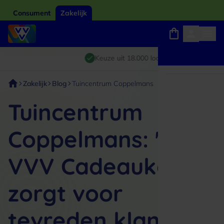
Consument
Zakelijk
Winkels, webshops en uitjes
Giftcard van het jaar 2026
Keuze uit 18.000 locaties
Zakelijk
Blog
Tuincentrum Coppelmans
Tuincentrum
Coppelmans: "De
VVV Cadeaukaart
zorgt voor
tevreden klanten"