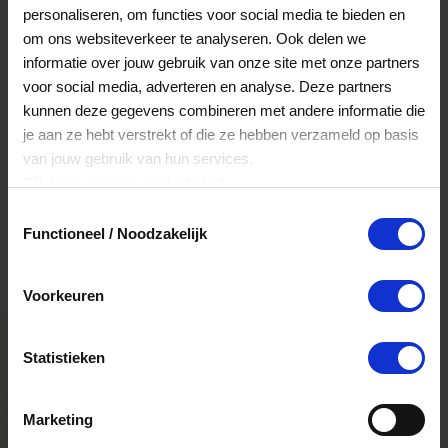
organisatie past. De kaart is bovendien minimaal
personaliseren, om functies voor social media te bieden en
drie jaar geldig, kan in delen worden besteed en
om ons websiteverkeer te analyseren. Ook delen we
het tegoed is 100% veilig dankzij de EGI-
informatie over jouw gebruik van onze site met onze partners
waarborg.
voor social media, adverteren en analyse. Deze partners
kunnen deze gegevens combineren met andere informatie die
Duurzaam, praktisch en
je aan ze hebt verstrekt of die ze hebben verzameld op basis
waardevol
van jouw gebruik van hun services.
Klik
hier
voor ons cookiebeleid.
Daarnaast is de VVV Cadeaukaart ook een
Toestemmingsselectie
duurzame keuze. Geen grote dozen, geen plastic
Functioneel / Noodzakelijk
verpakkingen en geen producten die ongebruikt
blijven liggen. Medewerkers besteden hun
bedrag aan iets waar ze echt blij van worden. Zo
Voorkeuren
voorkom je verspilling en geef je op een bewuste
manier.
Statistieken
Ook praktisch gezien is de cadeaukaart een
slimme oplossing. Dankzij de mogelijkheden
binnen de Werkkostenregeling (WKR) is de VVV
Marketing
Cadeaukaart fiscaal aantrekkelijk voor