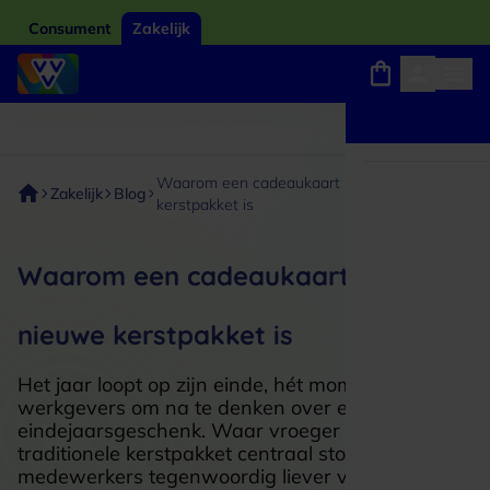
Consument
Zakelijk
Winkels, webshops en uitjes
Giftcard van het jaar 2026
Keuze uit 18.000 locaties
Waarom een cadeaukaart het nieuwe
Zakelijk
Blog
kerstpakket is
Waarom een cadeaukaart het
nieuwe kerstpakket is
Het jaar loopt op zijn einde, hét moment voor
werkgevers om na te denken over een passend
eindejaarsgeschenk. Waar vroeger vooral het
traditionele kerstpakket centraal stond, kiezen
medewerkers tegenwoordig liever voor meer