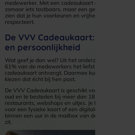
medewerker. Met een cadeaukaart geef je niet
zomaar iets tastbaars, maar een gebaar dat laat
zien dat je hun voorkeuren en vrijheid
respecteert.
De VVV Cadeaukaart: vrijheid
en persoonlijkheid
Wat geef je dan wel? Uit het onderzoek blijkt dat
61% van de medewerkers het liefst een
cadeaukaart ontvangt. Daarmee kunnen zij iets
kiezen dat écht bij hen past.
De VVV Cadeaukaart is geschikt voor jong en
oud en te besteden bij meer dan 18.000 winkels,
restaurants, webshops en uitjes. Je kunt kiezen
voor een fysieke kaart of een digitale variant die
binnen een uur in de mailbox van de ontvanger
zit.